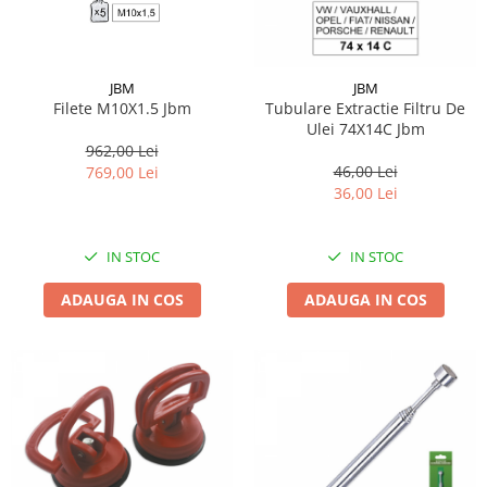
Lichid de frana
Vaselina si spray-uri tehnice moto
Filtre moto
JBM
JBM
Filtru combustibil
Filete M10X1.5 Jbm
Tubulare Extractie Filtru De
Ulei 74X14C Jbm
Buson golire ulei
962,00 Lei
Filtru ulei moto
46,00 Lei
769,00 Lei
Filtru aer moto
36,00 Lei
Intretinere si curatare filtre moto
Intretinere moto
IN STOC
IN STOC
Intretinere echipament moto
ADAUGA IN COS
ADAUGA IN COS
Curatare moto
Covor moto
Accesorii moto
Antifurt
Genti bagaje moto
Huse moto
Suporti si kituri montaj topcase