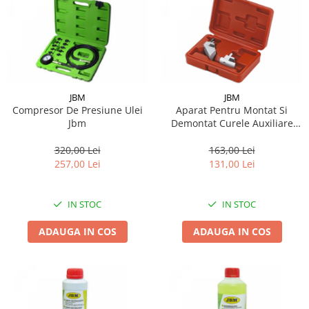
JBM
JBM
Compresor De Presiune Ulei
Aparat Pentru Montat Si
Jbm
Demontat Curele Auxiliare
Poli-V Jbm
320,00 Lei
163,00 Lei
257,00 Lei
131,00 Lei
IN STOC
IN STOC
ADAUGA IN COS
ADAUGA IN COS