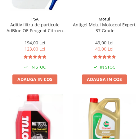
PSA
Motul
Aditiv filtru de particule
Antigel Motul Motocool Expert
AdBlue OE Peugeot Citroen
-37 Grade
10L
194,00 Lei
49,00 Lei
123,00 Lei
40,00 Lei
IN STOC
IN STOC
ADAUGA IN COS
ADAUGA IN COS