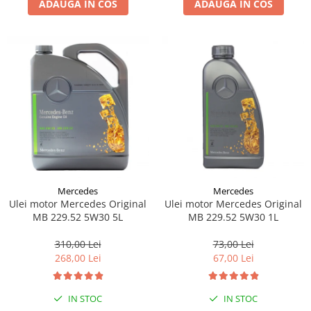
ADAUGA IN COS
ADAUGA IN COS
Lichid de frana
Vaselina si spray-uri tehnice moto
Filtre moto
Filtru combustibil
Buson golire ulei
Filtru ulei moto
Filtru aer moto
Intretinere si curatare filtre moto
Intretinere moto
Intretinere echipament moto
Mercedes
Mercedes
Curatare moto
Ulei motor Mercedes Original
Ulei motor Mercedes Original
Covor moto
MB 229.52 5W30 5L
MB 229.52 5W30 1L
Accesorii moto
310,00 Lei
73,00 Lei
Antifurt
268,00 Lei
67,00 Lei
Genti bagaje moto
Huse moto
IN STOC
IN STOC
Suporti si kituri montaj topcase