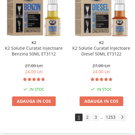
K2
K2
K2 Solutie Curatat Injectoare
K2 Solutie Curatat Injectoare
Benzina 50ML ET3112
Diesel 50ML ET3122
27,00 Lei
27,00 Lei
24,00 Lei
24,00 Lei
IN STOC
IN STOC
ADAUGA IN COS
ADAUGA IN COS
1
2
3
1253
...