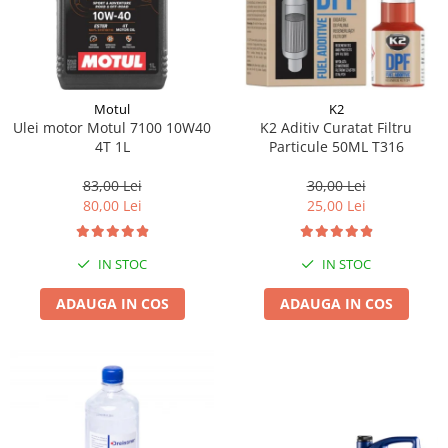
Motul
K2
Ulei motor Motul 7100 10W40
K2 Aditiv Curatat Filtru
4T 1L
Particule 50ML T316
83,00 Lei
30,00 Lei
80,00 Lei
25,00 Lei
IN STOC
IN STOC
ADAUGA IN COS
ADAUGA IN COS