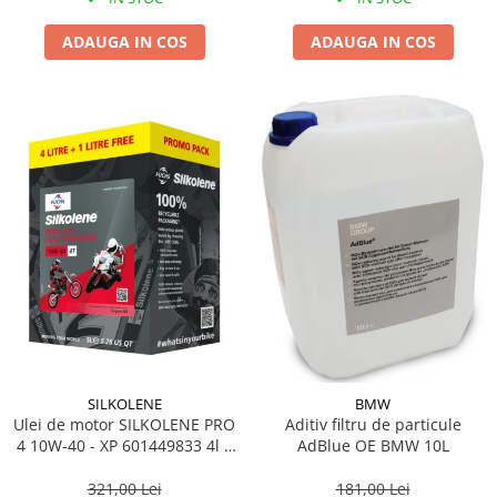
ADAUGA IN COS
ADAUGA IN COS
SILKOLENE
BMW
Ulei de motor SILKOLENE PRO
Aditiv filtru de particule
4 10W-40 - XP 601449833 4l +
AdBlue OE BMW 10L
1l gratis
321,00 Lei
181,00 Lei