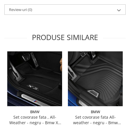
Suporti si placi prindere
Review-uri
(0)
PRODUSE SIMILARE
BMW
BMW
Set covorase fata , All-
Set covorase fata All-
Weather - negru - Bmw X3
weather - negru - Bmw
G01, X3 M F97, G08 iX3
Seria 3 G20, G21, G28; Seria