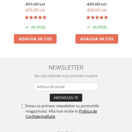
4 G22
491,00 Lei
439,00 Lei
425,00 Lei
409,00 Lei
IN STOC
IN STOC
ADAUGA IN COS
ADAUGA IN COS
NEWSLETTER
Nu rata ofertele si promotiile noastre
Vreau sa primesc newsletter cu promotiile
magazinului. Afla mai multe in
Politica de
Confidentialitate