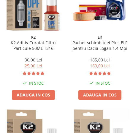
K2
Elf
K2 Aditiv Curatat Filtru
Pachet schimb ulei Plus ELF
Particule 50ML T316
pentru Dacia Logan 1.4 Mpi
30,00 Lei
185,00 Lei
25,00 Lei
169,00 Lei
IN STOC
IN STOC
ADAUGA IN COS
ADAUGA IN COS