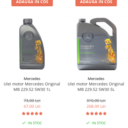
ADAUGA IN COS
ADAUGA IN COS
Lichid de frana
Vaselina si spray-uri tehnice moto
Filtre moto
Filtru combustibil
Buson golire ulei
Filtru ulei moto
Filtru aer moto
Intretinere si curatare filtre moto
Intretinere moto
Intretinere echipament moto
Mercedes
Mercedes
Curatare moto
Ulei motor Mercedes Original
Ulei motor Mercedes Original
Covor moto
MB 229.52 5W30 1L
MB 229.52 5W30 5L
Accesorii moto
73,00 Lei
310,00 Lei
Antifurt
67,00 Lei
268,00 Lei
Genti bagaje moto
Huse moto
IN STOC
IN STOC
Suporti si kituri montaj topcase