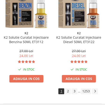
K2
K2
K2 Solutie Curatat Injectoare
K2 Solutie Curatat Injectoare
Benzina 50ML ET3112
Diesel 50ML ET3122
27,00 Lei
27,00 Lei
24,00 Lei
24,00 Lei
IN STOC
IN STOC
ADAUGA IN COS
ADAUGA IN COS
1
2
3
1253
...