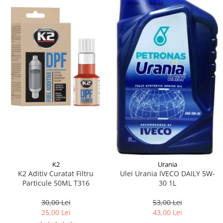
K2
Urania
K2 Aditiv Curatat Filtru
Ulei Urania IVECO DAILY 5W-
Particule 50ML T316
30 1L
30,00 Lei
53,00 Lei
25,00 Lei
43,00 Lei