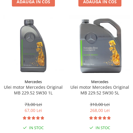
ADAUGA IN COS
ADAUGA IN COS
Lichid de frana
Vaselina si spray-uri tehnice moto
Filtre moto
Filtru combustibil
Buson golire ulei
Filtru ulei moto
Filtru aer moto
Intretinere si curatare filtre moto
Intretinere moto
Intretinere echipament moto
Mercedes
Mercedes
Curatare moto
Ulei motor Mercedes Original
Ulei motor Mercedes Original
Covor moto
MB 229.52 5W30 1L
MB 229.52 5W30 5L
Accesorii moto
73,00 Lei
310,00 Lei
Antifurt
67,00 Lei
268,00 Lei
Genti bagaje moto
Huse moto
IN STOC
IN STOC
Suporti si kituri montaj topcase