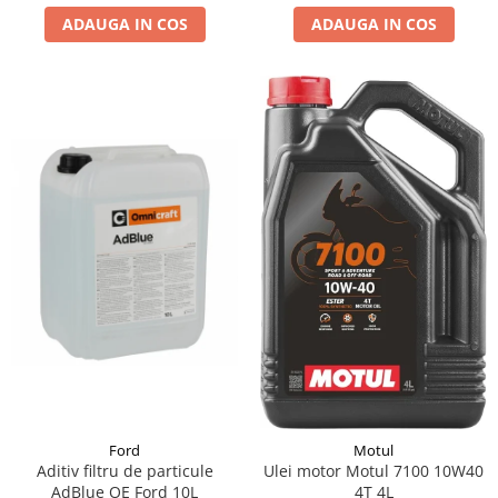
ADAUGA IN COS
ADAUGA IN COS
Suporti si placi prindere
Ford
Motul
Aditiv filtru de particule
Ulei motor Motul 7100 10W40
AdBlue OE Ford 10L
4T 4L