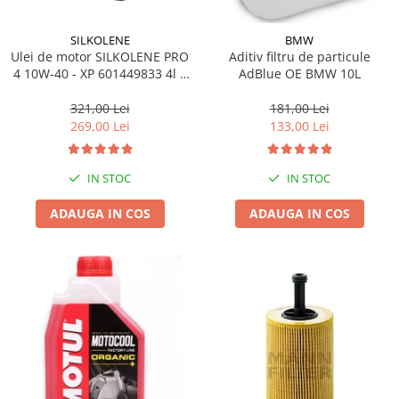
SILKOLENE
BMW
Ulei de motor SILKOLENE PRO
Aditiv filtru de particule
4 10W-40 - XP 601449833 4l +
AdBlue OE BMW 10L
1l gratis
321,00 Lei
181,00 Lei
269,00 Lei
133,00 Lei
IN STOC
IN STOC
ADAUGA IN COS
ADAUGA IN COS