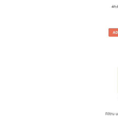
Suporti si placi prindere
41,
AD
Filtru 