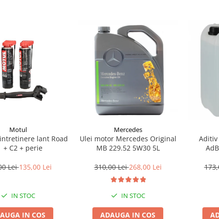
Motul
Mercedes
 intretinere lant Road
Ulei motor Mercedes Original
Aditiv
 + C2 + perie
MB 229.52 5W30 5L
AdB
00 Lei
135,00 Lei
310,00 Lei
268,00 Lei
173,
IN STOC
IN STOC
AUGA IN COS
ADAUGA IN COS
AD