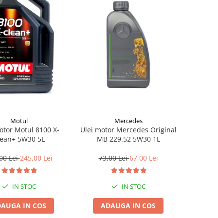
Mercedes
Motul
Ulei motor Mercedes Original
otor Motul 8100 X-
MB 229.52 5W30 1L
lean+ 5W30 5L
73,00 Lei
67,00 Lei
00 Lei
245,00 Lei
IN STOC
IN STOC
ADAUGA IN COS
AUGA IN COS