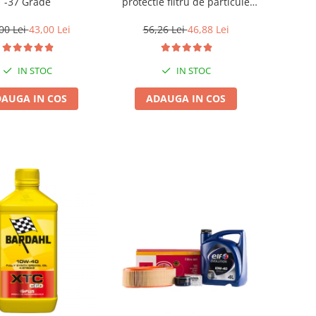
-37 Grade
protectie filtru de particule
DPF-PROTECTOR
00 Lei
43,00 Lei
56,26 Lei
46,88 Lei
IN STOC
IN STOC
AUGA IN COS
ADAUGA IN COS