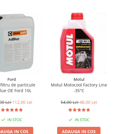
Ford
Motul
 filtru de particule
Motul Motocool Factory Line
lue OE Ford 10L
-35°C
00 Lei
112,00 Lei
54,00 Lei
48,00 Lei
IN STOC
IN STOC
AUGA IN COS
ADAUGA IN COS