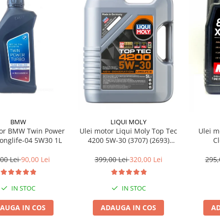
BMW
LIQUI MOLY
tor BMW Twin Power
Ulei motor Liqui Moly Top Tec
Ulei m
onglife-04 5W30 1L
4200 5W-30 (3707) (2693)
C
(8973) 5L
00 Lei
90,00 Lei
399,00 Lei
320,00 Lei
295,
IN STOC
IN STOC
AUGA IN COS
ADAUGA IN COS
AD