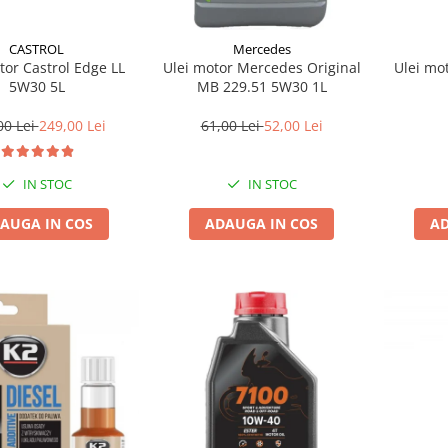
CASTROL
Mercedes
tor Castrol Edge LL
Ulei mo
Ulei motor Mercedes Original
5W30 5L
MB 229.51 5W30 1L
00 Lei
249,00 Lei
61,00 Lei
52,00 Lei
IN STOC
IN STOC
AUGA IN COS
AD
ADAUGA IN COS