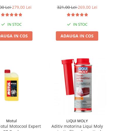
1l gratis
00 Lei
279,00 Lei
321,00 Lei
269,00 Lei
IN STOC
IN STOC
AUGA IN COS
ADAUGA IN COS
Motul
LIQUI MOLY
Motul Motocool Expert
Aditiv motorina Liqui Moly