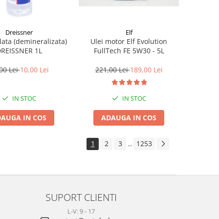
Dreissner
Elf
lata (demineralizata)
Ulei motor Elf Evolution
REISSNER 1L
FullTech FE 5W30 - 5L
00 Lei
10,00 Lei
221,00 Lei
189,00 Lei
IN STOC
IN STOC
AUGA IN COS
ADAUGA IN COS
1
2
3
1253
...
SUPORT CLIENTI
L-V: 9 - 17