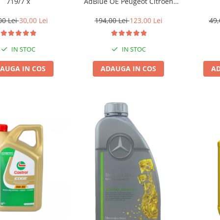
719/7 x
AdBlue OE Peugeot Citroen
10L
00 Lei
30,00 Lei
194,00 Lei
123,00 Lei
49,
IN STOC
IN STOC
AUGA IN COS
ADAUGA IN COS
AD