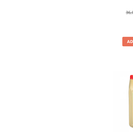
36,
AD