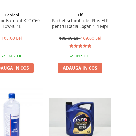
Bardahl
Elf
tor Bardahl XTC C60
Pachet schimb ulei Plus ELF
10w40 1L
pentru Dacia Logan 1.4 Mpi
105,00 Lei
185,00 Lei
169,00 Lei
IN STOC
IN STOC
AUGA IN COS
ADAUGA IN COS