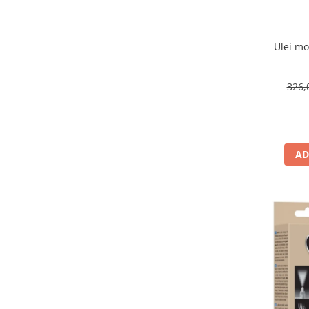
Ulei mo
326,
AD