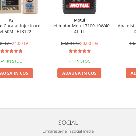
K2
Motul
ie Curatat Injectoare
Ulei motor Motul 7100 10W40
Apa disti
el 50ML ET3122
4T 1L
D
00 Lei
24,00 Lei
83,00 Lei
80,00 Lei
14,
IN STOC
IN STOC
AUGA IN COS
ADAUGA IN COS
AD
SOCIAL
Urmareste-ne in social media