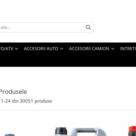
O/ATV
ACCESORII AUTO
ACCESORII CAMION
INTRET
Produsele
1-
24
din
30051
produse