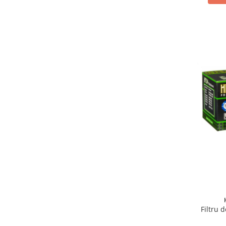
Lichid de frana
Vaselina si spray-uri tehnice moto
Filtre moto
Filtru combustibil
Buson golire ulei
Filtru ulei moto
Filtru aer moto
Intretinere si curatare filtre moto
Intretinere moto
Intretinere echipament moto
Curatare moto
Covor moto
Accesorii moto
Antifurt
Genti bagaje moto
Filtru 
Huse moto
Suporti si kituri montaj topcase