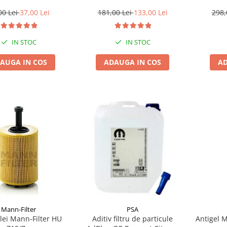
00 Lei
37,00 Lei
181,00 Lei
133,00 Lei
298,
IN STOC
IN STOC
AUGA IN COS
ADAUGA IN COS
AD
Mann-Filter
PSA
ulei Mann-Filter HU
Aditiv filtru de particule
Antigel 