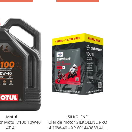
Motul
SILKOLENE
or Motul 7100 10W40
Ulei de motor SILKOLENE PRO
4T 4L
4 10W-40 - XP 601449833 4l +