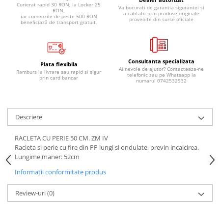
Curierat rapid 30 RON, la Locker 25
Pipe si fise bujii
Va bucurati de garantia sigurantei si
20W-50
RON,
a calitatii prin produse originale
iar comenzile de peste 500 RON
provenite din surse oficiale
Bujii
20W-60
beneficiază de transport gratuit.
SAE30
Electrica
Ulei transmisie
Incarcatoar acumulator baterie
Consultanta specializata
Uleiuri hidraulice
Plata flexibila
Incarcatoare acumulator baterie
Ai nevoie de ajutor? Contacteaza-ne
Ramburs la livrare sau rapid si sigur
telefonic sau pe Whatsapp la
Semnalizare
prin card bancar
Gradina
numarul 0742532932
Oglinzi moto
BMW Motorrad
Descriere
Consumabile BMW Motorrad
Uleiuri si lichide moto
RACLETA CU PERIE 50 CM. ZM IV
Racleta si perie cu fire din PP lungi si ondulate, previn incalcirea.
Ulei moto
Lungime maner: 52cm
Ulei transmisie moto
Informatii conformitate produs
Ulei furca moto
Curatare si intretinere lant moto
Review-uri
(0)
Antigel moto
Aditivi moto