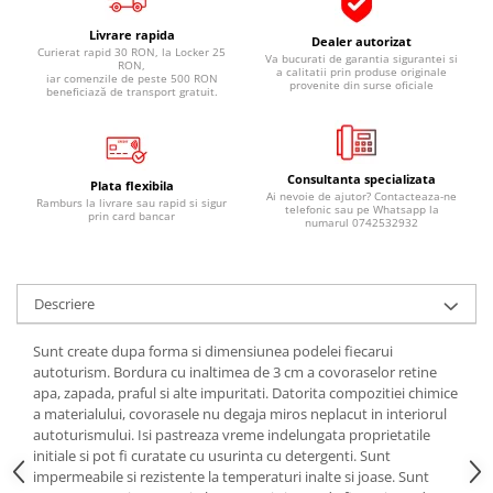
Pipe si fise bujii
20W-50
Livrare rapida
Dealer autorizat
Bujii
20W-60
Curierat rapid 30 RON, la Locker 25
Va bucurati de garantia sigurantei si
RON,
a calitatii prin produse originale
iar comenzile de peste 500 RON
SAE30
Electrica
provenite din surse oficiale
beneficiază de transport gratuit.
Ulei transmisie
Incarcatoar acumulator baterie
Uleiuri hidraulice
Incarcatoare acumulator baterie
Semnalizare
Gradina
Consultanta specializata
Plata flexibila
Ai nevoie de ajutor? Contacteaza-ne
Ramburs la livrare sau rapid si sigur
Oglinzi moto
telefonic sau pe Whatsapp la
prin card bancar
numarul 0742532932
BMW Motorrad
Consumabile BMW Motorrad
Uleiuri si lichide moto
Descriere
Ulei moto
Sunt create dupa forma si dimensiunea podelei fiecarui
Ulei transmisie moto
autoturism. Bordura cu inaltimea de 3 cm a covoraselor retine
apa, zapada, praful si alte impuritati. Datorita compozitiei chimice
Ulei furca moto
a materialului, covorasele nu degaja miros neplacut in interiorul
Curatare si intretinere lant moto
autoturismului. Isi pastreaza vreme indelungata proprietatile
Antigel moto
initiale si pot fi curatate cu usurinta cu detergenti. Sunt
impermeabile si rezistente la temperaturi inalte si joase. Sunt
Aditivi moto