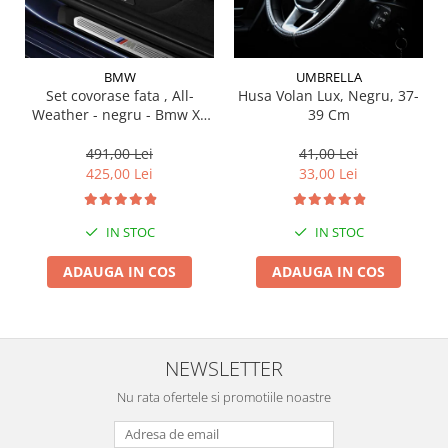
Suporti si placi prindere
BMW
UMBRELLA
Set covorase fata , All-
Husa Volan Lux, Negru, 37-
Weather - negru - Bmw X3
39 Cm
G01, X3 M F97, G08 iX3
491,00 Lei
41,00 Lei
425,00 Lei
33,00 Lei
IN STOC
IN STOC
ADAUGA IN COS
ADAUGA IN COS
NEWSLETTER
Nu rata ofertele si promotiile noastre