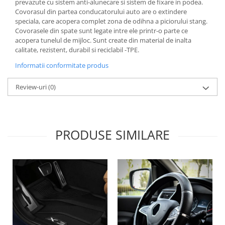
prevazute cu sistem anti-alunecare si sistem de fixare in podea.
Lichid de frana
Covorasul din partea conducatorului auto are o extindere
Vaselina si spray-uri tehnice moto
speciala, care acopera complet zona de odihna a piciorului stang.
Covorasele din spate sunt legate intre ele printr-o parte ce
Filtre moto
acopera tunelul de mijloc. Sunt create din material de inalta
Filtru combustibil
calitate, rezistent, durabil si reciclabil -TPE.
Buson golire ulei
Informatii conformitate produs
Filtru ulei moto
Review-uri
(0)
Filtru aer moto
Intretinere si curatare filtre moto
Intretinere moto
Intretinere echipament moto
PRODUSE SIMILARE
Curatare moto
Covor moto
Accesorii moto
Antifurt
Genti bagaje moto
Huse moto
Suporti si kituri montaj topcase