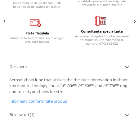
a calitatii prin produse originale
iar comenzile de peste 500 RON
Lichid de frana
provenite din surse oficiale
beneficiază de transport gratuit.
Vaselina si spray-uri tehnice moto
Filtre moto
Filtru combustibil
Consultanta specializata
Plata flexibila
Ai nevoie de ajutor? Contacteaza-ne
Buson golire ulei
Ramburs la livrare sau rapid si sigur
telefonic sau pe Whatsapp la
prin card bancar
numarul 0742532932
Filtru ulei moto
Filtru aer moto
Intretinere si curatare filtre moto
Descriere
Intretinere moto
Aerosol chain lube that utilizes the the latest innovation in chain
Intretinere echipament moto
lubricant technology, for all â€˜Oâ€™ â€˜Xâ€™ and â€˜Zâ€™ ring
Curatare moto
and roller type chains for stre
Covor moto
Informatii conformitate produs
Accesorii moto
Antifurt
Review-uri
(1)
Genti bagaje moto
Huse moto
Suporti si kituri montaj topcase