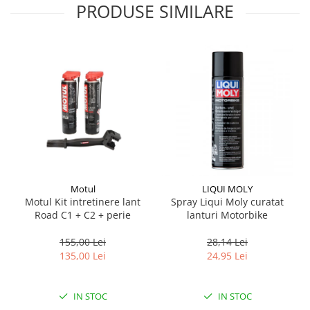
PRODUSE SIMILARE
Suporti si placi prindere
Motul
LIQUI MOLY
Motul Kit intretinere lant
Spray Liqui Moly curatat
Road C1 + C2 + perie
lanturi Motorbike
155,00 Lei
28,14 Lei
135,00 Lei
24,95 Lei
IN STOC
IN STOC