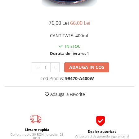
Pipe si fise bujii
20W-50
Bujii
20W-60
76,00 Lei
66,00 Lei
SAE30
Electrica
Ulei transmisie
Incarcatoar acumulator baterie
CANTITATE
:
400ml
Uleiuri hidraulice
Incarcatoare acumulator baterie
IN STOC
Semnalizare
Gradina
Durata de livrare:
1
Oglinzi moto
ADAUGA IN COS
BMW Motorrad
Consumabile BMW Motorrad
Cod Produs:
99470-A400W
Uleiuri si lichide moto
Adauga la Favorite
Ulei moto
Ulei transmisie moto
Ulei furca moto
Curatare si intretinere lant moto
Antigel moto
Livrare rapida
Dealer autorizat
Curierat rapid 30 RON, la Locker 25
Aditivi moto
Va bucurati de garantia sigurantei si
RON,