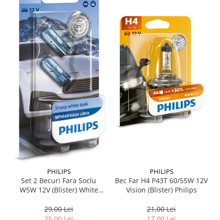
Suporti si placi prindere
PHILIPS
PHILIPS
Set 2 Becuri Fara Soclu
Bec Far H4 P43T 60/55W 12V
W5W 12V (Blister) White
Vision (Blister) Philips
Vision Ultra Philips
29,00 Lei
21,00 Lei
25,00 Lei
17,00 Lei