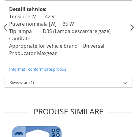
Lichid de frana
Detalii tehnice:
Vaselina si spray-uri tehnice moto
Tensiune [V] 42 V
Filtre moto
Putere nominala [W] 35 W
Filtru combustibil
TIp lampa D3S (Lampa descarcare gaze)
Buson golire ulei
Cantitate 1
Filtru ulei moto
Appropriate for vehicle brand Universal
Producator Maxgear
Filtru aer moto
Intretinere si curatare filtre moto
Intretinere moto
Informatii conformitate produs
Intretinere echipament moto
Review-uri
(1)
Curatare moto
Covor moto
Accesorii moto
PRODUSE SIMILARE
Antifurt
Genti bagaje moto
Huse moto
Suporti si kituri montaj topcase