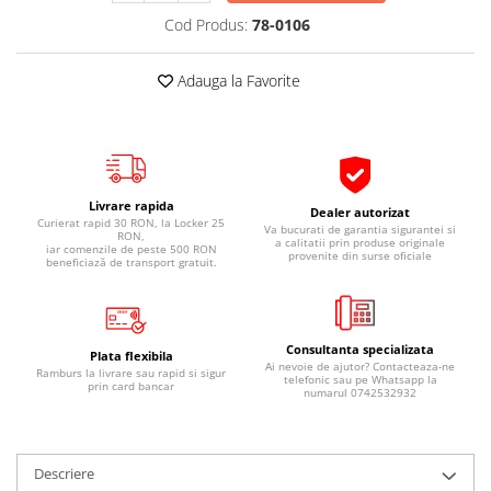
Pipe si fise bujii
20W-50
Cod Produs:
78-0106
Bujii
20W-60
SAE30
Adauga la Favorite
Electrica
Ulei transmisie
Incarcatoar acumulator baterie
Uleiuri hidraulice
Incarcatoare acumulator baterie
Semnalizare
Gradina
Oglinzi moto
Livrare rapida
Dealer autorizat
Curierat rapid 30 RON, la Locker 25
Va bucurati de garantia sigurantei si
BMW Motorrad
RON,
a calitatii prin produse originale
iar comenzile de peste 500 RON
provenite din surse oficiale
beneficiază de transport gratuit.
Consumabile BMW Motorrad
Uleiuri si lichide moto
Ulei moto
Consultanta specializata
Plata flexibila
Ulei transmisie moto
Ai nevoie de ajutor? Contacteaza-ne
Ramburs la livrare sau rapid si sigur
telefonic sau pe Whatsapp la
prin card bancar
Ulei furca moto
numarul 0742532932
Curatare si intretinere lant moto
Antigel moto
Descriere
Aditivi moto