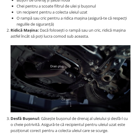
Bușon de drenaj și șaibă nouă
Lichid de frana
Chei pentru a scoate filtrul de ulei și bușonul
Vaselina si spray-uri tehnice moto
Un recipient pentru a colecta uleiul uzat
O rampă sau cric pentru a ridica mașina (asigură-te că respecți
Filtre moto
regulile de siguranță)
Filtru combustibil
Ridică Mașina:
Dacă folosești o rampă sau un cric, ridică mașina
astfel încât să poți lucra comod sub aceasta.
Buson golire ulei
Filtru ulei moto
Filtru aer moto
Intretinere si curatare filtre moto
Intretinere moto
Intretinere echipament moto
Curatare moto
Covor moto
Accesorii moto
Antifurt
Genti bagaje moto
Desfă Bușonul:
Găsește bușonul de drenaj al uleiului și desfă-l cu
o cheie potrivită. Asigură-te că recipientul pentru uleiul uzat este
Huse moto
poziționat corect pentru a colecta uleiul care se scurge.
Suporti si kituri montaj topcase