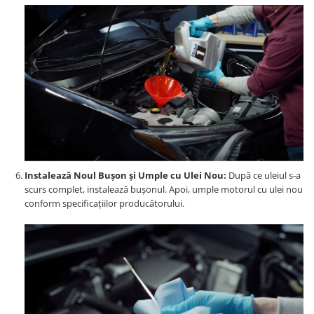
Instalează Noul Bușon și Umple cu Ulei Nou:
După ce uleiul s-a
scurs complet, instalează bușonul. Apoi, umple motorul cu ulei nou
conform specificațiilor producătorului.