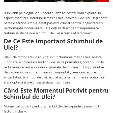
Vulcanizare
SAE 30
Intretinere interior
Set
Capace roti
Kit distributie
0W-12
Statie de umplere sisteme A/C
Materiale plastice
Janta 10''
Kit distributie lant BMW
Bun venit pe blogul GenuineAutoParts.ro! Astăzi, vom explora un
Covorase auto
SAE 40
Curatare geamuri
Incalzitoare, sobe cu ulei ars
Janta 11''
aspect esențial al întreținerii mașinii tale - schimbul de ulei. Deși poate
Admisie aer
0W-16
Huse scaune auto
Chedere si cauciuc
părea o sarcină simplă, acest pas este crucial pentru longevitatea și
Janta 12''
0W-20
Filtre
Tapiterie
performanța motorului tău. Haideți să descoperim împreună ce
Huse volan
Janta 13''
0W-30
trebuie să știi despre schimbul de ulei și cum să-l faci corect.
Accesorii filtre
Curatare jante si anvelope
Produse sezoniere
Janta 14''
De Ce Este Important Schimbul de
0W-40
Filtre ulei
Intretinere interior
Janta 15''
Siguranta auto
Ulei?
5W-20
Filtre aer
Bureti, Lavete, Accesorii
Janta 16''
Suport numere
5W-30
Filtre combustibil
Diverse solutii chimice
Janta 17''
Uleiul de motor are un rol vital în funcționarea mașinii tale. Acesta
5W-40
Tavite auto portbagaj
Filtre habitaclu
Odorizanti auto
lubrifiază și protejează motorul de uzura prematură, contribuind la
Janta 18''
5W-50
Filtre hidraulice
Lichid parbriz
reducerea frecării și a căldurii generate de mișcare. În timp, uleiul se
Janta 19''
degradează și se contaminează cu impurități, ceea ce îi reduce
10W-20
Filtre uscator
Odorizanti auto
Janta 21''
eficacitatea. Schimbul de ulei regulat ajută la menținerea motorului în
10W-30
Filtre aditivi
stare optimă și prelungește viața mașinii tale.
Transmisie
Diverse solutii chimice
10W-40
Filtre agent racire
Când Este Momentul Potrivit pentru
Lanturi de transmisie
Spray-uri tehnice
10W-50
Pachete revizie
Schimbul de Ulei?
Kit lant
10W-60
Foaie/ pinion spate
15W-40
Momentul potrivit pentru schimbul de ulei depinde de mai mulți
Pinion fata
factori, inclusiv:
15W-50