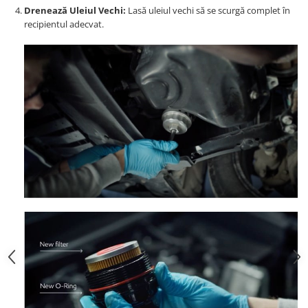
Drenează Uleiul Vechi:
Lasă uleiul vechi să se scurgă complet în
Suporti si placi prindere
recipientul adecvat.