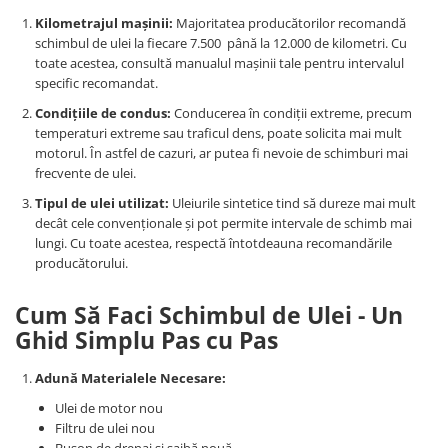
Pipe si fise bujii
20W-50
Kilometrajul mașinii:
Majoritatea producătorilor recomandă
schimbul de ulei la fiecare 7.500 până la 12.000 de kilometri. Cu
Bujii
20W-60
toate acestea, consultă manualul mașinii tale pentru intervalul
SAE30
Electrica
specific recomandat.
Ulei transmisie
Incarcatoar acumulator baterie
Condițiile de condus:
Conducerea în condiții extreme, precum
Uleiuri hidraulice
temperaturi extreme sau traficul dens, poate solicita mai mult
Incarcatoare acumulator baterie
motorul. În astfel de cazuri, ar putea fi nevoie de schimburi mai
Semnalizare
Gradina
frecvente de ulei.
Oglinzi moto
Tipul de ulei utilizat:
Uleiurile sintetice tind să dureze mai mult
BMW Motorrad
decât cele convenționale și pot permite intervale de schimb mai
lungi. Cu toate acestea, respectă întotdeauna recomandările
Consumabile BMW Motorrad
producătorului.
Uleiuri si lichide moto
Ulei moto
Cum Să Faci Schimbul de Ulei - Un
Ulei transmisie moto
Ghid Simplu Pas cu Pas
Ulei furca moto
Adună Materialele Necesare:
Curatare si intretinere lant moto
Ulei de motor nou
Antigel moto
Filtru de ulei nou
Aditivi moto