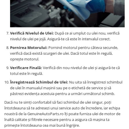
Verifică Nivelul de Ulei:
După ce ai umplut cu ulei nou, verifică
nivelul de ulei pe jojă. Asigură-te că este în intervalul corect.
Pornirea Motorului:
Pornind motorul pentru câteva secunde,
verifică dacă există scurgeri de ulei. Dacă totul este în regulă,
oprește motorul.
Verificare Finală:
Verifică din nou nivelul de ulei și asigură-te că
totul este în regulă.
Înregistrează Schimbul de Ulei:
Nu uita să înregistrezi schimbul
de ulei în manualul mașinii sau pe o etichetă de service și să
păstrezi evidența acestuia pentru a urmări următorul schimb.
Dacă nu te simți confortabil să faci schimbul de ulei singur, poți
întotdeauna să te adresezi unui service auto de încredere, iar echipa
noastră de la GenuineAutoParts.ro îți poate furniza ulei de motor de
înaltă calitate și filtrele necesare pentru a asigura că mașina ta
primește întotdeauna cea mai bună îngrijire.