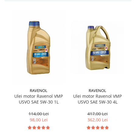
RAVENOL
RAVENOL
Ulei motor Ravenol VMP
Ulei motor Ravenol VMP
U
USVO SAE 5W-30 4L
USVO SAE 5W-30 1L
417,00 Lei
114,00 Lei
362,00 Lei
98,00 Lei