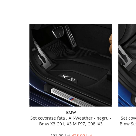
Lichid de frana
Vaselina si spray-uri tehnice moto
Filtre moto
Filtru combustibil
Buson golire ulei
Filtru ulei moto
Filtru aer moto
Intretinere si curatare filtre moto
Intretinere moto
Intretinere echipament moto
Curatare moto
Covor moto
Accesorii moto
Antifurt
BMW
Set covorase fata , All-Weather - negru -
Set covorase fat
Genti bagaje moto
Bmw X3 G01, X3 M F97, G08 iX3
Bmw Ser
Huse moto
Suporti si kituri montaj topcase
491,00 Lei
425,00 Lei