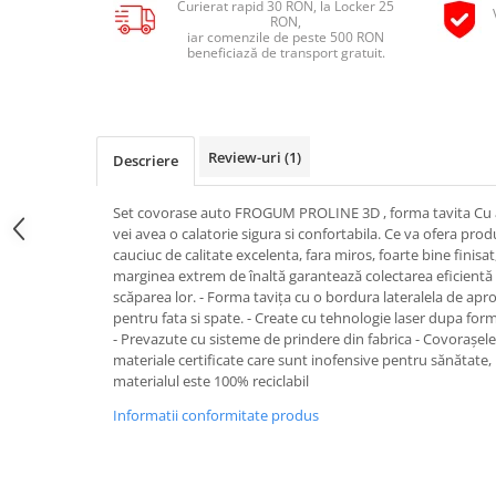
Curierat rapid 30 RON, la Locker 25
Pipe si fise bujii
RON,
20W-50
iar comenzile de peste 500 RON
Bujii
20W-60
beneficiază de transport gratuit.
SAE30
Electrica
Ulei transmisie
Incarcatoar acumulator baterie
Uleiuri hidraulice
Incarcatoare acumulator baterie
Review-uri
(1)
Descriere
Semnalizare
Gradina
Oglinzi moto
Set covorase auto FROGUM PROLINE 3D , forma tavita Cu a
vei avea o calatorie sigura si confortabila. Ce va ofera pro
BMW Motorrad
cauciuc de calitate excelenta, fara miros, foarte bine finisat
Consumabile BMW Motorrad
marginea extrem de înaltă garantează colectarea eficientă a
scăparea lor. - Forma tavița cu o bordura lateralela de aprox
Uleiuri si lichide moto
pentru fata si spate. - Create cu tehnologie laser dupa form
Ulei moto
- Prevazute cu sisteme de prindere din fabrica - Covorașele
materiale certificate care sunt inofensive pentru sănătate,
Ulei transmisie moto
materialul este 100% reciclabil
Ulei furca moto
Informatii conformitate produs
Curatare si intretinere lant moto
Antigel moto
Aditivi moto