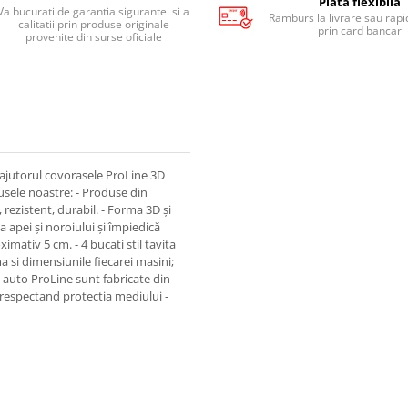
Plata flexibila
Va bucurati de garantia sigurantei si a
Ramburs la livrare sau rapid
calitatii prin produse originale
prin card bancar
provenite din surse oficiale
jutorul covorasele ProLine 3D
dusele noastre: - Produse din
, rezistent, durabil. - Forma 3D și
 apei și noroiului și împiedică
imativ 5 cm. - 4 bucati stil tavita
a si dimensiunile fiecarei masini;
 auto ProLine sunt fabricate din
 respectand protectia mediului -