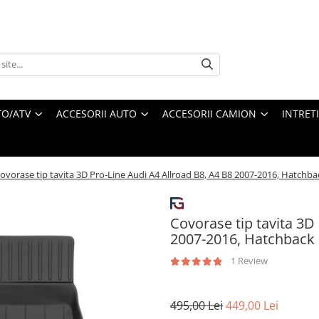
O/ATV
ACCESORII AUTO
ACCESORII CAMION
INTRET
ovorase tip tavita 3D Pro-Line Audi A4 Allroad B8, A4 B8 2007-2016, Hatch
Covorase tip tavita 3D
2007-2016, Hatchback
1 Review
495,00 Lei
449,00 Lei