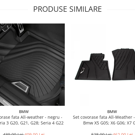
PRODUSE SIMILARE
BMW
BMW
a All-weather - negru -
Set covorase fata All-Weather - negru -
ia 3 G20, G21, G28; Seria 4 G22
Bmw X5 G05; X6 G06; X7 
439,00 Lei
409,00 Lei
528,00 Lei
462,00 Lei