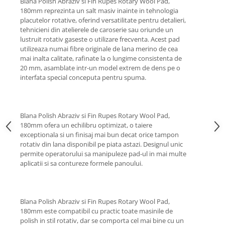
Blana Polish Abraziv si Fin Rupes Rotary Wool Pad,
Lichid de frana
180mm reprezinta un salt masiv inainte in tehnologia
Vaselina si spray-uri tehnice moto
placutelor rotative, oferind versatilitate pentru detalieri,
tehnicieni din atelierele de caroserie sau oriunde un
Filtre moto
lustruit rotativ gaseste o utilizare frecventa. Acest pad
Filtru combustibil
utilizeaza numai fibre originale de lana merino de cea
mai inalta calitate, rafinate la o lungime consistenta de
Buson golire ulei
20 mm, asamblate intr-un model extrem de dens pe o
Filtru ulei moto
interfata special conceputa pentru spuma.
Filtru aer moto
Intretinere si curatare filtre moto
Intretinere moto
Blana Polish Abraziv si Fin Rupes Rotary Wool Pad,
180mm ofera un echilibru optimizat, o taiere
Intretinere echipament moto
exceptionala si un finisaj mai bun decat orice tampon
Curatare moto
rotativ din lana disponibil pe piata astazi. Designul unic
permite operatorului sa manipuleze pad-ul in mai multe
Covor moto
aplicatii si sa contureze formele panoului.
Accesorii moto
Antifurt
Genti bagaje moto
Blana Polish Abraziv si Fin Rupes Rotary Wool Pad,
Huse moto
180mm este compatibil cu practic toate masinile de
polish in stil rotativ, dar se comporta cel mai bine cu un
Suporti si kituri montaj topcase