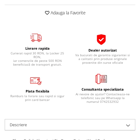
Pipe si fise bujii
20W-50
Adauga la Favorite
Bujii
20W-60
SAE30
Electrica
Ulei transmisie
Incarcatoar acumulator baterie
Uleiuri hidraulice
Incarcatoare acumulator baterie
Livrare rapida
Semnalizare
Gradina
Dealer autorizat
Curierat rapid 30 RON, la Locker 25
Va bucurati de garantia sigurantei si
RON,
Oglinzi moto
a calitatii prin produse originale
iar comenzile de peste 500 RON
provenite din surse oficiale
beneficiază de transport gratuit.
BMW Motorrad
Consumabile BMW Motorrad
Uleiuri si lichide moto
Consultanta specializata
Plata flexibila
Ai nevoie de ajutor? Contacteaza-ne
Ulei moto
Ramburs la livrare sau rapid si sigur
telefonic sau pe Whatsapp la
prin card bancar
numarul 0742532932
Ulei transmisie moto
Ulei furca moto
Curatare si intretinere lant moto
Descriere
Antigel moto
Aditivi moto