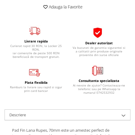
Pipe si fise bujii
20W-50
Adauga la Favorite
Bujii
20W-60
SAE30
Electrica
Ulei transmisie
Incarcatoar acumulator baterie
Uleiuri hidraulice
Incarcatoare acumulator baterie
Livrare rapida
Dealer autorizat
Curierat rapid 30 RON, la Locker 25
Semnalizare
Va bucurati de garantia sigurantei si
Gradina
RON,
a calitatii prin produse originale
iar comenzile de peste 500 RON
provenite din surse oficiale
Oglinzi moto
beneficiază de transport gratuit.
BMW Motorrad
Consumabile BMW Motorrad
Consultanta specializata
Uleiuri si lichide moto
Plata flexibila
Ai nevoie de ajutor? Contacteaza-ne
Ramburs la livrare sau rapid si sigur
telefonic sau pe Whatsapp la
prin card bancar
Ulei moto
numarul 0742532932
Ulei transmisie moto
Ulei furca moto
Descriere
Curatare si intretinere lant moto
Antigel moto
Pad Fin Lana Rupes, 70mm este un amestec perfect de
Aditivi moto