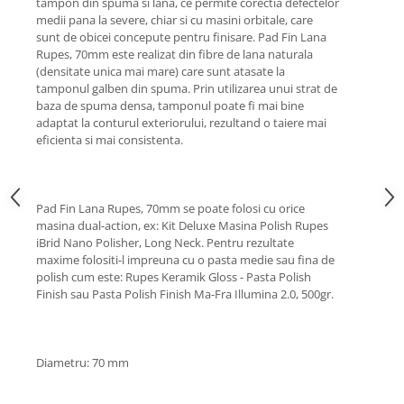
tampon din spuma si lana, ce permite corectia defectelor
Lichid de frana
medii pana la severe, chiar si cu masini orbitale, care
Vaselina si spray-uri tehnice moto
sunt de obicei concepute pentru finisare. Pad Fin Lana
Rupes, 70mm este realizat din fibre de lana naturala
Filtre moto
(densitate unica mai mare) care sunt atasate la
Filtru combustibil
tamponul galben din spuma. Prin utilizarea unui strat de
baza de spuma densa, tamponul poate fi mai bine
Buson golire ulei
adaptat la conturul exteriorului, rezultand o taiere mai
Filtru ulei moto
eficienta si mai consistenta.
Filtru aer moto
Intretinere si curatare filtre moto
Intretinere moto
Pad Fin Lana Rupes, 70mm se poate folosi cu orice
masina dual-action, ex: Kit Deluxe Masina Polish Rupes
Intretinere echipament moto
iBrid Nano Polisher, Long Neck. Pentru rezultate
Curatare moto
maxime folositi-l impreuna cu o pasta medie sau fina de
polish cum este: Rupes Keramik Gloss - Pasta Polish
Covor moto
Finish sau Pasta Polish Finish Ma-Fra Illumina 2.0, 500gr.
Accesorii moto
Antifurt
Genti bagaje moto
Diametru: 70 mm
Huse moto
Suporti si kituri montaj topcase