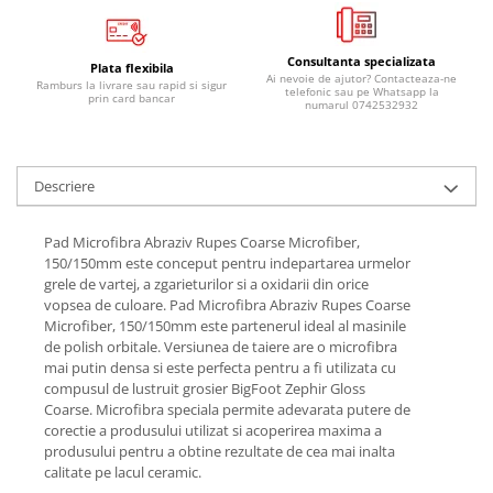
Pipe si fise bujii
20W-50
Bujii
20W-60
Consultanta specializata
Plata flexibila
Ai nevoie de ajutor? Contacteaza-ne
SAE30
Electrica
Ramburs la livrare sau rapid si sigur
telefonic sau pe Whatsapp la
prin card bancar
numarul 0742532932
Ulei transmisie
Incarcatoar acumulator baterie
Uleiuri hidraulice
Incarcatoare acumulator baterie
Semnalizare
Gradina
Descriere
Oglinzi moto
BMW Motorrad
Pad Microfibra Abraziv Rupes Coarse Microfiber,
150/150mm este conceput pentru indepartarea urmelor
Consumabile BMW Motorrad
grele de vartej, a zgarieturilor si a oxidarii din orice
Uleiuri si lichide moto
vopsea de culoare. Pad Microfibra Abraziv Rupes Coarse
Microfiber, 150/150mm este partenerul ideal al masinile
Ulei moto
de polish orbitale. Versiunea de taiere are o microfibra
Ulei transmisie moto
mai putin densa si este perfecta pentru a fi utilizata cu
compusul de lustruit grosier BigFoot Zephir Gloss
Ulei furca moto
Coarse. Microfibra speciala permite adevarata putere de
Curatare si intretinere lant moto
corectie a produsului utilizat si acoperirea maxima a
Antigel moto
produsului pentru a obtine rezultate de cea mai inalta
calitate pe lacul ceramic.
Aditivi moto