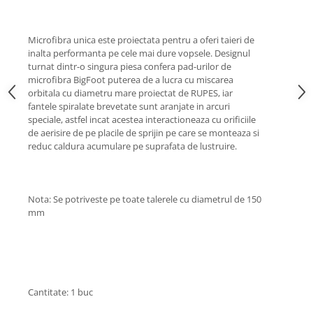
Lichid de frana
Vaselina si spray-uri tehnice moto
Microfibra unica este proiectata pentru a oferi taieri de
Filtre moto
inalta performanta pe cele mai dure vopsele. Designul
turnat dintr-o singura piesa confera pad-urilor de
Filtru combustibil
microfibra BigFoot puterea de a lucra cu miscarea
Buson golire ulei
orbitala cu diametru mare proiectat de RUPES, iar
Filtru ulei moto
fantele spiralate brevetate sunt aranjate in arcuri
speciale, astfel incat acestea interactioneaza cu orificiile
Filtru aer moto
de aerisire de pe placile de sprijin pe care se monteaza si
Intretinere si curatare filtre moto
reduc caldura acumulare pe suprafata de lustruire.
Intretinere moto
Intretinere echipament moto
Curatare moto
Nota: Se potriveste pe toate talerele cu diametrul de 150
mm
Covor moto
Accesorii moto
Antifurt
Genti bagaje moto
Cantitate: 1 buc
Huse moto
Suporti si kituri montaj topcase