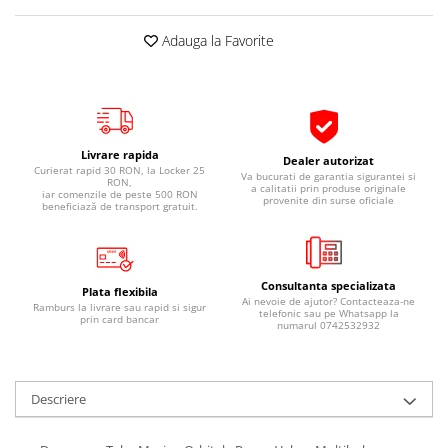
Pipe si fise bujii
20W-50
Adauga la Favorite
Bujii
20W-60
SAE30
Electrica
Ulei transmisie
Incarcatoar acumulator baterie
Uleiuri hidraulice
Incarcatoare acumulator baterie
Livrare rapida
Semnalizare
Gradina
Dealer autorizat
Curierat rapid 30 RON, la Locker 25
Va bucurati de garantia sigurantei si
RON,
Oglinzi moto
a calitatii prin produse originale
iar comenzile de peste 500 RON
provenite din surse oficiale
beneficiază de transport gratuit.
BMW Motorrad
Consumabile BMW Motorrad
Uleiuri si lichide moto
Consultanta specializata
Plata flexibila
Ai nevoie de ajutor? Contacteaza-ne
Ulei moto
Ramburs la livrare sau rapid si sigur
telefonic sau pe Whatsapp la
prin card bancar
numarul 0742532932
Ulei transmisie moto
Ulei furca moto
Curatare si intretinere lant moto
Descriere
Antigel moto
Aditivi moto