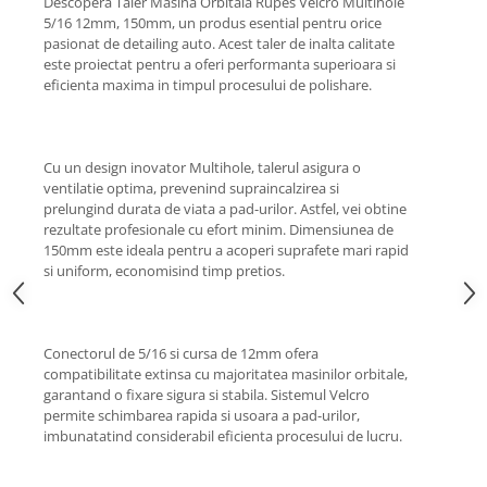
Descopera Taler Masina Orbitala Rupes Velcro Multihole
Lichid de frana
5/16 12mm, 150mm, un produs esential pentru orice
Vaselina si spray-uri tehnice moto
pasionat de detailing auto. Acest taler de inalta calitate
este proiectat pentru a oferi performanta superioara si
Filtre moto
eficienta maxima in timpul procesului de polishare.
Filtru combustibil
Buson golire ulei
Filtru ulei moto
Cu un design inovator Multihole, talerul asigura o
ventilatie optima, prevenind supraincalzirea si
Filtru aer moto
prelungind durata de viata a pad-urilor. Astfel, vei obtine
Intretinere si curatare filtre moto
rezultate profesionale cu efort minim. Dimensiunea de
Intretinere moto
150mm este ideala pentru a acoperi suprafete mari rapid
si uniform, economisind timp pretios.
Intretinere echipament moto
Curatare moto
Covor moto
Conectorul de 5/16 si cursa de 12mm ofera
Accesorii moto
compatibilitate extinsa cu majoritatea masinilor orbitale,
garantand o fixare sigura si stabila. Sistemul Velcro
Antifurt
permite schimbarea rapida si usoara a pad-urilor,
Genti bagaje moto
imbunatatind considerabil eficienta procesului de lucru.
Huse moto
Suporti si kituri montaj topcase