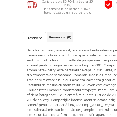
Curierat rapid 30 RON, la Locker 25
Pipe si fise bujii
RON,
20W-50
iar comenzile de peste 500 RON
Bujii
20W-60
beneficiază de transport gratuit.
SAE30
Electrica
Ulei transmisie
Incarcatoar acumulator baterie
Uleiuri hidraulice
Incarcatoare acumulator baterie
Review-uri
(0)
Descriere
Semnalizare
Gradina
Oglinzi moto
Un odorizant unic, universal, cu o aromă foarte intensă, pen
mașini sau în alte încăperi. Un set special selectat de note
BMW Motorrad
simțurilor, introducând un suflu de prospețime în împreju
Consumabile BMW Motorrad
aromat pentru o lungă perioadă de timp._x000D_ Compoziti
aroma, Strawberry, este parfumul de capsuni suculente, in
Uleiuri si lichide moto
si o atmosfera de sarbatoare. Romantic și delicios, readuc
Ulei moto
grădină și relaxare a bunicii. Calmează, calmează și seduce
Parfumul de mașină cu atomizorul K2 Cayon este excepțional 
Ulei transmisie moto
unui aplicator modern, odorizantul stropește împrejurimil
Ulei furca moto
eficient întreg spațiul cu o aromă minunată. O sticlă de 25
700 de aplicații. Compozițiile intense, atent selectate, asi
Curatare si intretinere lant moto
cameră pentru o perioadă lungă de timp._x000D_ Rețeta at
Antigel moto
neutralizează mirosurile neplăcute și umple interiorul cu 
Aditivi moto
pentru utilizare ca parfum auto, precum și în apartamente, b