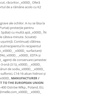
lăcut, răcoritor._x000D_ Oferă
fortul de a rămâne acolo cu K2
 grave ale ochilor. A nu se lăsa la
 Purtați protecție pentru
Spălați cu multă apă._x000D_ ÎN
e câteva minute. Scoateți
 ușurință. Continuați clătirea.
ul/recipientul în recipientul
:_x000D_ _x000D_ surfactanți
(<5%)_x000D_ _x000D_ EDTA și
_ agenți de conservare (amestec
ol-3-onă (3:1))_x000D_ _x000D_
, săruri de sodiu_x000D_ _x000D_
ulfonici, C14-16-alcan hidroxi și
_x000D_
MANUFACTURER /
CT TO THE EUROPEAN UNION
63-400 Ostrów Wlkp., Poland, EU,
fo@melle.com_x000D_ _x000D_