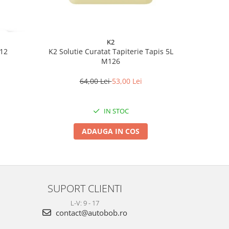
K2
612
K2 Solutie Curatat Tapiterie Tapis 5L
K2 Solutie
M126
mat, parf
Po
64,00 Lei
53,00 Lei
IN STOC
ADAUGA IN COS
SUPORT CLIENTI
L-V: 9 - 17
contact@autobob.ro