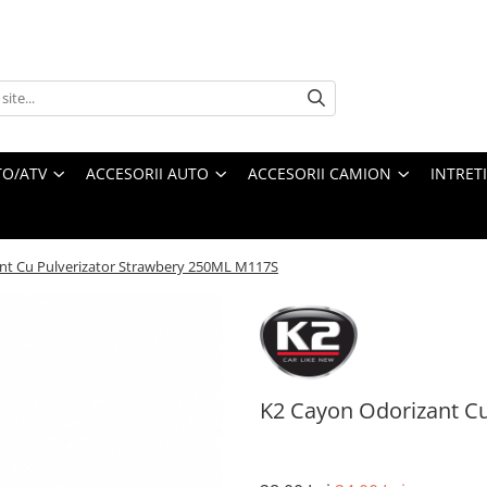
O/ATV
ACCESORII AUTO
ACCESORII CAMION
INTRET
nt Cu Pulverizator Strawbery 250ML M117S
K2 Cayon Odorizant C