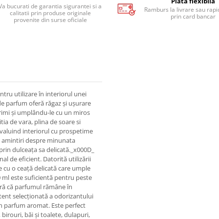
Plata flexibila
Va bucurati de garantia sigurantei si a
Ramburs la livrare sau rapid
calitatii prin produse originale
prin card bancar
provenite din surse oficiale
tru utilizare în interiorul unei
 de parfum oferă răgaz și ușurare
rimi și umplându-le cu un miros
a de vara, plina de soare si
valuind interiorul cu prospetime
e amintiri despre minunata
 prin dulceața sa delicată._x000D_
de eficient. Datorită utilizării
e cu o ceață delicată care umple
0 ml este suficientă pentru peste
gură că parfumul rămâne în
ent selecționată a odorizantului
un parfum aromat. Este perfect
irouri, băi și toalete, dulapuri,