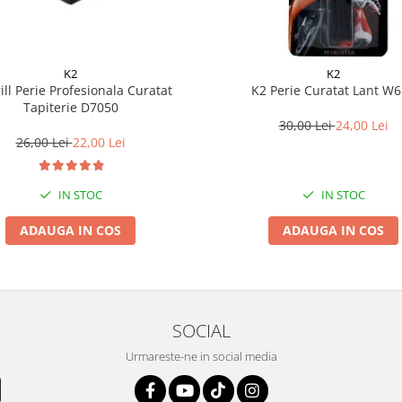
K2
K2
ill Perie Profesionala Curatat
K2 Perie Curatat Lant W
Tapiterie D7050
30,00 Lei
24,00 Lei
26,00 Lei
22,00 Lei
IN STOC
IN STOC
ADAUGA IN COS
ADAUGA IN COS
SOCIAL
Urmareste-ne in social media