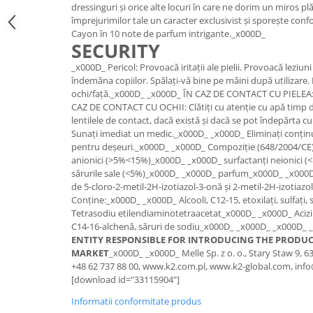
dressinguri și orice alte locuri în care ne dorim un miros p
Lichid de frana
împrejurimilor tale un caracter exclusivist și sporește con
Vaselina si spray-uri tehnice moto
Cayon în 10 note de parfum intrigante._x000D_
SECURITY
Filtre moto
Filtru combustibil
_x000D_ Pericol: Provoacă iritații ale pielii. Provoacă leziuni
îndemâna copiilor. Spălați-vă bine pe mâini după utilizare.
Buson golire ulei
ochi/față._x000D_ _x000D_ ÎN CAZ DE CONTACT CU PIELEA: 
Filtru ulei moto
CAZ DE CONTACT CU OCHII: Clătiți cu atenție cu apă timp d
lentilele de contact, dacă există și dacă se pot îndepărta cu
Filtru aer moto
Sunați imediat un medic._x000D_ _x000D_ Eliminați conținut
Intretinere si curatare filtre moto
pentru deșeuri._x000D_ _x000D_ Compoziție (648/2004/CE)
Intretinere moto
anionici (>5%<15%)_x000D_ _x000D_ surfactanți neionici 
sărurile sale (<5%)_x000D_ _x000D_ parfum_x000D_ _x000D
Intretinere echipament moto
de 5-cloro-2-metil-2H-izotiazol-3-onă și 2-metil-2H-izotiaz
Curatare moto
Conține:_x000D_ _x000D_ Alcooli, C12-15, etoxilați, sulfați
Tetrasodiu etilendiaminotetraacetat_x000D_ _x000D_ Acizi s
Covor moto
C14-16-alchenă, săruri de sodiu_x000D_ _x000D_
_x000D_ 
Accesorii moto
ENTITY RESPONSIBLE FOR INTRODUCING THE PRODU
MARKET
_x000D_ _x000D_ Melle Sp. z o. o., Stary Staw 9, 
Antifurt
+48 62 737 88 00, www.k2.com.pl, www.k2-global.com, in
Genti bagaje moto
[download id="33115904"]
Huse moto
Informatii conformitate produs
Suporti si kituri montaj topcase