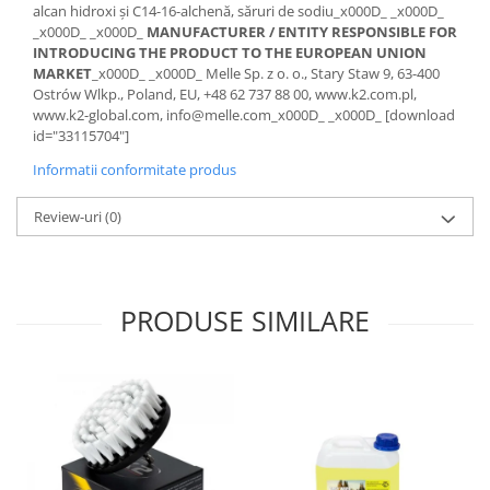
alcan hidroxi și C14-16-alchenă, săruri de sodiu_x000D_ _x000D_
_x000D_ _x000D_
MANUFACTURER / ENTITY RESPONSIBLE FOR
INTRODUCING THE PRODUCT TO THE EUROPEAN UNION
MARKET
_x000D_ _x000D_ Melle Sp. z o. o., Stary Staw 9, 63-400
Ostrów Wlkp., Poland, EU, +48 62 737 88 00, www.k2.com.pl,
www.k2-global.com, info@melle.com_x000D_ _x000D_ [download
id="33115704"]
Informatii conformitate produs
Review-uri
(0)
PRODUSE SIMILARE