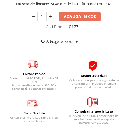
Durata de livrare:
24-48 ore de la confirmarea comenzii
Pipe si fise bujii
20W-50
Bujii
20W-60
ADAUGA IN COS
SAE30
Electrica
Cod Produs:
G177
Ulei transmisie
Incarcatoar acumulator baterie
Uleiuri hidraulice
Incarcatoare acumulator baterie
Adauga la Favorite
Semnalizare
Gradina
Oglinzi moto
BMW Motorrad
Consumabile BMW Motorrad
Livrare rapida
Dealer autorizat
Uleiuri si lichide moto
Curierat rapid 30 RON, la Locker 25
Va bucurati de garantia sigurantei si
RON,
a calitatii prin produse originale
iar comenzile de peste 500 RON
Ulei moto
provenite din surse oficiale
beneficiază de transport gratuit.
Ulei transmisie moto
Ulei furca moto
Curatare si intretinere lant moto
Consultanta specializata
Plata flexibila
Ai nevoie de ajutor? Contacteaza-ne
Antigel moto
Ramburs la livrare sau rapid si sigur
telefonic sau pe Whatsapp la
prin card bancar
numarul 0742532932
Aditivi moto