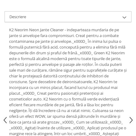
Lichid de frana
Vaselina si spray-uri tehnice moto
Descriere
Filtre moto
Filtru combustibil
K2 Neorim Neon Jante Cleaner - indeparteaza murdaria de pe
jante si anvelope fara compromisuri. Creat pentru a combate
Buson golire ulei
contaminarea pe jante și anvelope._x000D_ În inima lui pulsa o
Filtru ulei moto
formulă puternică fără acid, concepută pentru a elimina fără milă
Filtru aer moto
depunerile din drum și praful de frână._x000D_ Green K2 Neorim
este o formulă alcalină modernă pentru toate tipurile de jante,
Intretinere si curatare filtre moto
perfectă și pentru anvelope și pasaje ale roților. În ciuda puterii
Intretinere moto
sale mari de curățare, rămâne sigur pentru suprafețele curățate și
chiar le protejează datorită conținutului de inhibitori de
Intretinere echipament moto
coroziune. Spre deosebire de deironisatoarele, K2 Neorim te
Curatare moto
inconjoara cu un miros placut, facand lucrul cu produsul mai
placut._x000D_ Creat pentru pasionații pretențioși ai
Covor moto
cosmeticelor auto. K2 Neorim cu o formulă verde evidențiază
Accesorii moto
eficient fiecare murdărie de pe jantă, fără a lăsa loc pentru
neglijențe. Îți dă încredere că nu ai ratat nimic. Culoarea sa neon
Antifurt
oferă un efect WOW, iar spuma densă pătrunde în murdărie și
Genti bagaje moto
face ca janta să arate grozav._x000D_ Cum se utilizează:_x000D_
Huse moto
_x000D_ Agitați înainte de utilizare._x000D_ Aplicați produsul pe o
margine rece la atingere, într-un loc umbrit._x000D_ Așteptați
Suporti si kituri montaj topcase