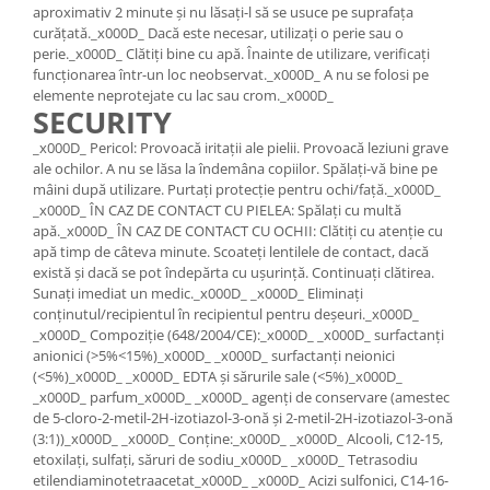
aproximativ 2 minute și nu lăsați-l să se usuce pe suprafața
Suporti si placi prindere
curățată._x000D_ Dacă este necesar, utilizați o perie sau o
perie._x000D_ Clătiți bine cu apă. Înainte de utilizare, verificați
funcționarea într-un loc neobservat._x000D_ A nu se folosi pe
elemente neprotejate cu lac sau crom._x000D_
SECURITY
_x000D_ Pericol: Provoacă iritații ale pielii. Provoacă leziuni grave
ale ochilor. A nu se lăsa la îndemâna copiilor. Spălați-vă bine pe
mâini după utilizare. Purtați protecție pentru ochi/față._x000D_
_x000D_ ÎN CAZ DE CONTACT CU PIELEA: Spălați cu multă
apă._x000D_ ÎN CAZ DE CONTACT CU OCHII: Clătiți cu atenție cu
apă timp de câteva minute. Scoateți lentilele de contact, dacă
există și dacă se pot îndepărta cu ușurință. Continuați clătirea.
Sunați imediat un medic._x000D_ _x000D_ Eliminați
conținutul/recipientul în recipientul pentru deșeuri._x000D_
_x000D_ Compoziție (648/2004/CE):_x000D_ _x000D_ surfactanți
anionici (>5%<15%)_x000D_ _x000D_ surfactanți neionici
(<5%)_x000D_ _x000D_ EDTA și sărurile sale (<5%)_x000D_
_x000D_ parfum_x000D_ _x000D_ agenți de conservare (amestec
de 5-cloro-2-metil-2H-izotiazol-3-onă și 2-metil-2H-izotiazol-3-onă
(3:1))_x000D_ _x000D_ Conține:_x000D_ _x000D_ Alcooli, C12-15,
etoxilați, sulfați, săruri de sodiu_x000D_ _x000D_ Tetrasodiu
etilendiaminotetraacetat_x000D_ _x000D_ Acizi sulfonici, C14-16-