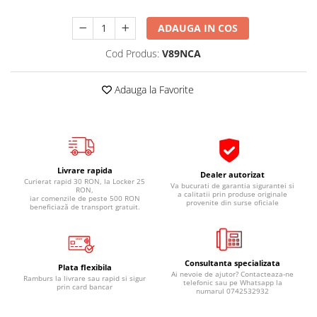
Pipe si fise bujii
20W-50
ADAUGA IN COS
Bujii
20W-60
SAE30
Cod Produs:
V89NCA
Electrica
Ulei transmisie
Incarcatoar acumulator baterie
Adauga la Favorite
Uleiuri hidraulice
Incarcatoare acumulator baterie
Semnalizare
Gradina
Oglinzi moto
BMW Motorrad
Livrare rapida
Consumabile BMW Motorrad
Dealer autorizat
Curierat rapid 30 RON, la Locker 25
Va bucurati de garantia sigurantei si
RON,
Uleiuri si lichide moto
a calitatii prin produse originale
iar comenzile de peste 500 RON
provenite din surse oficiale
beneficiază de transport gratuit.
Ulei moto
Ulei transmisie moto
Ulei furca moto
Consultanta specializata
Plata flexibila
Curatare si intretinere lant moto
Ai nevoie de ajutor? Contacteaza-ne
Ramburs la livrare sau rapid si sigur
telefonic sau pe Whatsapp la
prin card bancar
Antigel moto
numarul 0742532932
Aditivi moto