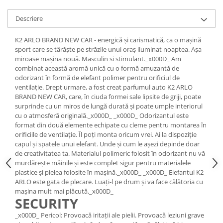
Lichid de frana
Descriere
Vaselina si spray-uri tehnice moto
Filtre moto
K2 ARLO BRAND NEW CAR - energică și carismatică, ca o mașină
Filtru combustibil
sport care se târăște pe străzile unui oraș iluminat noaptea. Așa
miroase mașina nouă. Masculin si stimulant._x000D_ Am
Buson golire ulei
combinat această aromă unică cu o formă amuzantă de
Filtru ulei moto
odorizant în formă de elefant polimer pentru orificiul de
Filtru aer moto
ventilație. Drept urmare, a fost creat parfumul auto K2 ARLO
BRAND NEW CAR, care, în ciuda formei sale lipsite de griji, poate
Intretinere si curatare filtre moto
surprinde cu un miros de lungă durată și poate umple interiorul
Intretinere moto
cu o atmosferă originală._x000D_ _x000D_ Odorizantul este
format din două elemente echipate cu cleme pentru montarea în
Intretinere echipament moto
orificiile de ventilație. Îl poți monta oricum vrei. Ai la dispoziție
Curatare moto
capul și spatele unui elefant. Unde și cum le așezi depinde doar
de creativitatea ta. Materialul polimeric folosit în odorizant nu vă
Covor moto
murdărește mâinile și este complet sigur pentru materialele
Accesorii moto
plastice și pielea folosite în mașină._x000D_ _x000D_ Elefantul K2
ARLO este gata de plecare. Luați-l pe drum și va face călătoria cu
Antifurt
mașina mult mai plăcută._x000D_
Genti bagaje moto
SECURITY
Huse moto
_x000D_ Pericol: Provoacă iritații ale pielii. Provoacă leziuni grave
Suporti si kituri montaj topcase