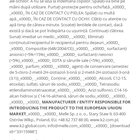
ale ochilor. A nu se lăsa la îndemâna copiilor. Spălați-vă bine pe
Suporti si placi prindere
mâini după utilizare. Purtați protecție pentru ochi/față._x000D_
_x000D_ ÎN CAZ DE CONTACT CU PIELEA: Spălați cu multă
apă._x000D_ ÎN CAZ DE CONTACT CU OCHII: Clătiți cu atenție cu
apă timp de câteva minute. Scoateți lentilele de contact, dacă
există și dacă se pot îndepărta cu ușurință. Continuați clătirea.
Sunați imediat un medic._x000D_ _x000D_ Eliminați
conținutul/recipientul în recipientul pentru deșeuri._x000D_
_x000D_ Compoziție (648/2004/CE):_x000D_ _x000D_ surfactanți
anionici (>5%<15%)_x000D_ _x000D_ surfactanți neionici
(<5%)_x000D_ _x000D_ EDTA și sărurile sale (<5%)_x000D_
_x000D_ parfum_x000D_ _x000D_ agenți de conservare (amestec
de 5-cloro-2-metil-2H-izotiazol-3-onă și 2-metil-2H-izotiazol-3-onă
(3:1))_x000D_ _x000D_ Conține:_x000D_ _x000D_ Alcooli, C12-15,
etoxilați, sulfați, săruri de sodiu_x000D_ _x000D_ Tetrasodiu
etilendiaminotetraacetat_x000D_ _x000D_ Acizi sulfonici, C14-16-
alcan hidroxi și C14-16-alchenă, săruri de sodiu_x000D_ _x000D_
_x000D_ _x000D_
MANUFACTURER / ENTITY RESPONSIBLE FOR
INTRODUCING THE PRODUCT TO THE EUROPEAN UNION
MARKET
_x000D_ _x000D_ Melle Sp. z o. o., Stary Staw 9, 63-400
Ostrów Wlkp., Poland, EU, +48 62 737 88 00, www.k2.com.pl,
www.k2-global.com, info@melle.com_x000D_ _x000D_ [download
id="33115988"]