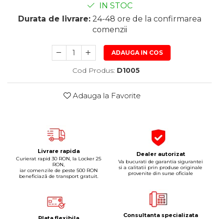
IN STOC
Pipe si fise bujii
20W-50
Durata de livrare:
24-48 ore de la confirmarea
Bujii
20W-60
comenzii
SAE30
Electrica
Ulei transmisie
Incarcatoar acumulator baterie
ADAUGA IN COS
Uleiuri hidraulice
Incarcatoare acumulator baterie
Cod Produs:
D1005
Semnalizare
Gradina
Oglinzi moto
Adauga la Favorite
BMW Motorrad
Consumabile BMW Motorrad
Uleiuri si lichide moto
Ulei moto
Livrare rapida
Dealer autorizat
Curierat rapid 30 RON, la Locker 25
Ulei transmisie moto
Va bucurati de garantia sigurantei
RON,
si a calitatii prin produse originale
iar comenzile de peste 500 RON
provenite din surse oficiale
Ulei furca moto
beneficiază de transport gratuit.
Curatare si intretinere lant moto
Antigel moto
Aditivi moto
Consultanta specializata
Plata flexibila