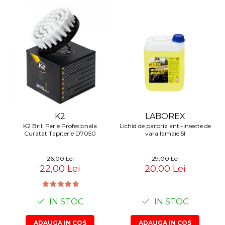
K2
LABOREX
K2 Brill Perie Profesionala
Lichid de parbriz anti-insecte de
Curatat Tapiterie D7050
vara lamaie 5l
26,00 Lei
29,00 Lei
22,00 Lei
20,00 Lei
IN STOC
IN STOC
ADAUGA IN COS
ADAUGA IN COS