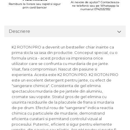
Ai nevoie de ajutor? Contacteaza-
Lichid de frana
Ramburs la livrare sau rapid si sigur
ne telefonic sau pe Whatsapp la
prin card bancar
numarul 0742532932
Vaselina si spray-uri tehnice moto
Filtre moto
Filtru combustibil
Descriere
Buson golire ulei
Filtru ulei moto
K2 ROTON PRO a devenit un bestseller chiar inainte ca
Filtru aer moto
prima sticla sa iasa din productie. Conceput special, cu o
Intretinere si curatare filtre moto
formula unica - acest produs va impresiona orice
utilizator care se confrunta cu murdaria de pe jante.
Intretinere moto
Visat, fara compromisuri. Nascut din pasiune si
Intretinere echipament moto
experienta. Acesta este K2 ROTON PRO. K2 ROTON PRO
este un excelent detergent pentru jante, cu efect de
Curatare moto
"sangerare chimica". Consistenta de gel elimina
Covor moto
spectaculos murdaria de pe jantele din aluminiu,
cromate sau vopsite. Stratul gros de gel elimina cu
Accesorii moto
usurinta reziduurile de la placutele de frana si murdaria
Antifurt
de pe drum. Efectul rosu de "sangerare" indica reactia
chimica cu particulele de murdarie, demonstrand
Genti bagaje moto
eficienta curatarii si permitand controlul vizual al
Huse moto
procesului. Puternic, eficient si sigur pentru elemente
Suporti si kituri montaj topcase
vopsite, din cauciuc sau plastic. Are pH neutru si poate fi