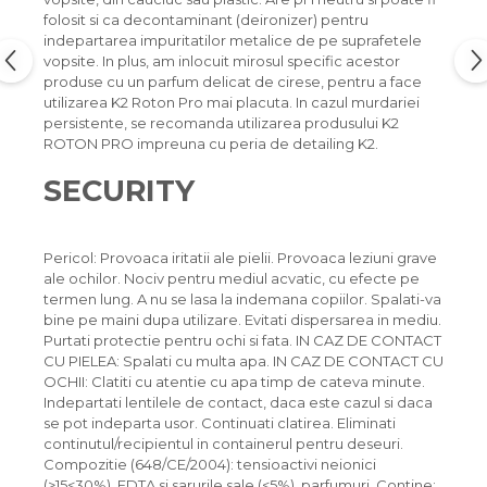
folosit si ca decontaminant (deironizer) pentru
Suporti si placi prindere
indepartarea impuritatilor metalice de pe suprafetele
vopsite. In plus, am inlocuit mirosul specific acestor
produse cu un parfum delicat de cirese, pentru a face
utilizarea K2 Roton Pro mai placuta. In cazul murdariei
persistente, se recomanda utilizarea produsului K2
ROTON PRO impreuna cu peria de detailing K2.
SECURITY
Pericol: Provoaca iritatii ale pielii. Provoaca leziuni grave
ale ochilor. Nociv pentru mediul acvatic, cu efecte pe
termen lung. A nu se lasa la indemana copiilor. Spalati-va
bine pe maini dupa utilizare. Evitati dispersarea in mediu.
Purtati protectie pentru ochi si fata. IN CAZ DE CONTACT
CU PIELEA: Spalati cu multa apa. IN CAZ DE CONTACT CU
OCHII: Clatiti cu atentie cu apa timp de cateva minute.
Indepartati lentilele de contact, daca este cazul si daca
se pot indeparta usor. Continuati clatirea. Eliminati
continutul/recipientul in containerul pentru deseuri.
Compozitie (648/CE/2004): tensioactivi neionici
(>15<30%), EDTA si sarurile sale (<5%), parfumuri. Contine: