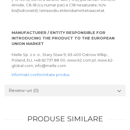
Amide, C8-18 (cu numar par) si C18 nesaturate, N,N-
bis(hidroxietil); tetrasodiu etilendiamintetraacetat.
MANUFACTURER / ENTITY RESPONSIBLE FOR
INTRODUCING THE PRODUCT TO THE EUROPEAN
UNION MARKET
Melle Sp. z o. o., Stary Staw 9, 63-400 Ostrow Wlkp.,
Poland, EU, +48 62 737 88 00, www.k2.com.pl, www.k2-
global.com, info@melle.com
Informatii conformitate produs
Review-uri
(0)
PRODUSE SIMILARE