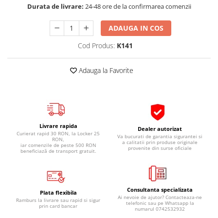
Durata de livrare:
24-48 ore de la confirmarea comenzii
Pipe si fise bujii
20W-50
Bujii
20W-60
ADAUGA IN COS
SAE30
Electrica
Cod Produs:
K141
Ulei transmisie
Incarcatoar acumulator baterie
Uleiuri hidraulice
Incarcatoare acumulator baterie
Adauga la Favorite
Semnalizare
Gradina
Oglinzi moto
BMW Motorrad
Consumabile BMW Motorrad
Livrare rapida
Dealer autorizat
Uleiuri si lichide moto
Curierat rapid 30 RON, la Locker 25
Va bucurati de garantia sigurantei si
RON,
a calitatii prin produse originale
iar comenzile de peste 500 RON
Ulei moto
provenite din surse oficiale
beneficiază de transport gratuit.
Ulei transmisie moto
Ulei furca moto
Curatare si intretinere lant moto
Consultanta specializata
Plata flexibila
Ai nevoie de ajutor? Contacteaza-ne
Antigel moto
Ramburs la livrare sau rapid si sigur
telefonic sau pe Whatsapp la
prin card bancar
numarul 0742532932
Aditivi moto