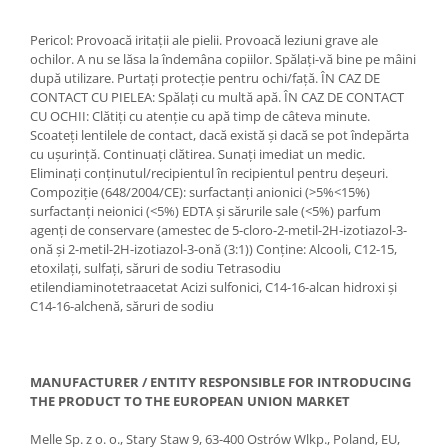
Suporti si placi prindere
Pericol: Provoacă iritații ale pielii. Provoacă leziuni grave ale
ochilor. A nu se lăsa la îndemâna copiilor. Spălați-vă bine pe mâini
după utilizare. Purtați protecție pentru ochi/față. ÎN CAZ DE
CONTACT CU PIELEA: Spălați cu multă apă. ÎN CAZ DE CONTACT
CU OCHII: Clătiți cu atenție cu apă timp de câteva minute.
Scoateți lentilele de contact, dacă există și dacă se pot îndepărta
cu ușurință. Continuați clătirea. Sunați imediat un medic.
Eliminați conținutul/recipientul în recipientul pentru deșeuri.
Compoziție (648/2004/CE): surfactanți anionici (>5%<15%)
surfactanți neionici (<5%) EDTA și sărurile sale (<5%) parfum
agenți de conservare (amestec de 5-cloro-2-metil-2H-izotiazol-3-
onă și 2-metil-2H-izotiazol-3-onă (3:1)) Conține: Alcooli, C12-15,
etoxilați, sulfați, săruri de sodiu Tetrasodiu
etilendiaminotetraacetat Acizi sulfonici, C14-16-alcan hidroxi și
C14-16-alchenă, săruri de sodiu
MANUFACTURER / ENTITY RESPONSIBLE FOR INTRODUCING
THE PRODUCT TO THE EUROPEAN UNION MARKET
Melle Sp. z o. o., Stary Staw 9, 63-400 Ostrów Wlkp., Poland, EU,