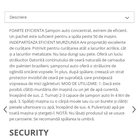
Lichid de frana
Vaselina si spray-uri tehnice moto
Descriere
Filtre moto
Filtru combustibil
FOARTE EFICIENTA Șampon auto concentrat, extrem de eficient.
Un pachet este suficient pentru a spăla peste 50 de mașini.
Buson golire ulei
INDEPARTEAZA EFICIENT MURZIUNEA Are proprietăți excelente
Filtru ulei moto
de curățare. Potrivit pentru curățarea atât a lacurilor acrilice, cât
Filtru aer moto
și a lacurilor metalizate. Nu lasa dungi sau pete. Oferă un luciu
strălucitor Datorită conținutului de ceară naturală de carnauba
Intretinere si curatare filtre moto
din palmieri brazilieni, șamponul auto oferă o strălucire de
Intretinere moto
oglindă oricărei vopsele. În plus, după spălare, creează un strat
protector invizibil de ceară pe suprafață, care protejează
Intretinere echipament moto
vopseaua de mici zgârieturi. MOD DE UTILIZARE: 1. Dacă este
Curatare moto
posibil, clătiți murdăria din mașină cu un jet de apă curentă,
începând de sus. 2. Turnați 2-3 capace de șampon auto în 4 litri de
Covor moto
apă. 3. Spălați mașina cu o cârpă moale sau cu un burete și clătiți
Accesorii moto
piesele ulterioare cu apă, începând de sus. 4. Pulverizați apă pe
toată mașina și ștergeți-l. NOTĂ: Nu lăsați produsul să se usuce
Antifurt
pe caroserie. Se recomandă spălarea la umbră.
Genti bagaje moto
SECURITY
Huse moto
Suporti si kituri montaj topcase