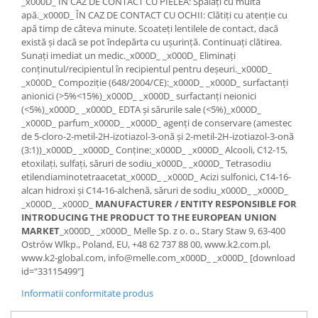
_x000D_ ÎN CAZ DE CONTACT CU PIELEA: Spălați cu multă
apă._x000D_ ÎN CAZ DE CONTACT CU OCHII: Clătiți cu atenție cu
Suporti si placi prindere
apă timp de câteva minute. Scoateți lentilele de contact, dacă
există și dacă se pot îndepărta cu ușurință. Continuați clătirea.
Sunați imediat un medic._x000D_ _x000D_ Eliminați
conținutul/recipientul în recipientul pentru deșeuri._x000D_
_x000D_ Compoziție (648/2004/CE):_x000D_ _x000D_ surfactanți
anionici (>5%<15%)_x000D_ _x000D_ surfactanți neionici
(<5%)_x000D_ _x000D_ EDTA și sărurile sale (<5%)_x000D_
_x000D_ parfum_x000D_ _x000D_ agenți de conservare (amestec
de 5-cloro-2-metil-2H-izotiazol-3-onă și 2-metil-2H-izotiazol-3-onă
(3:1))_x000D_ _x000D_ Conține:_x000D_ _x000D_ Alcooli, C12-15,
etoxilați, sulfați, săruri de sodiu_x000D_ _x000D_ Tetrasodiu
etilendiaminotetraacetat_x000D_ _x000D_ Acizi sulfonici, C14-16-
alcan hidroxi și C14-16-alchenă, săruri de sodiu_x000D_ _x000D_
_x000D_ _x000D_
MANUFACTURER / ENTITY RESPONSIBLE FOR
INTRODUCING THE PRODUCT TO THE EUROPEAN UNION
MARKET
_x000D_ _x000D_ Melle Sp. z o. o., Stary Staw 9, 63-400
Ostrów Wlkp., Poland, EU, +48 62 737 88 00, www.k2.com.pl,
www.k2-global.com, info@melle.com_x000D_ _x000D_ [download
id="33115499"]
Informatii conformitate produs