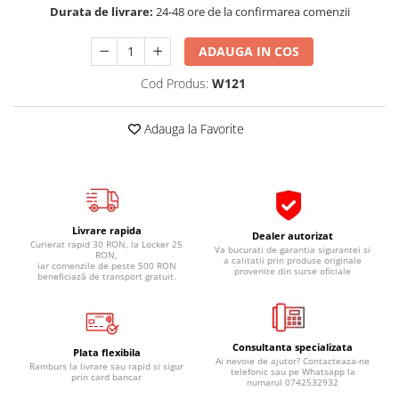
Durata de livrare:
24-48 ore de la confirmarea comenzii
Pipe si fise bujii
20W-50
Bujii
20W-60
ADAUGA IN COS
SAE30
Electrica
Cod Produs:
W121
Ulei transmisie
Incarcatoar acumulator baterie
Uleiuri hidraulice
Incarcatoare acumulator baterie
Adauga la Favorite
Semnalizare
Gradina
Oglinzi moto
BMW Motorrad
Consumabile BMW Motorrad
Livrare rapida
Dealer autorizat
Uleiuri si lichide moto
Curierat rapid 30 RON, la Locker 25
Va bucurati de garantia sigurantei si
RON,
a calitatii prin produse originale
iar comenzile de peste 500 RON
Ulei moto
provenite din surse oficiale
beneficiază de transport gratuit.
Ulei transmisie moto
Ulei furca moto
Curatare si intretinere lant moto
Consultanta specializata
Plata flexibila
Ai nevoie de ajutor? Contacteaza-ne
Antigel moto
Ramburs la livrare sau rapid si sigur
telefonic sau pe Whatsapp la
prin card bancar
numarul 0742532932
Aditivi moto