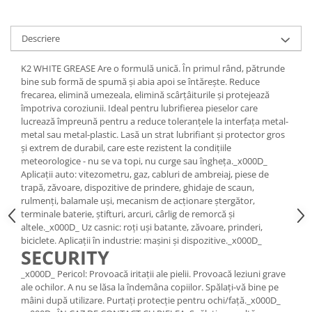
Lichid de frana
Vaselina si spray-uri tehnice moto
Descriere
Filtre moto
Filtru combustibil
K2 WHITE GREASE Are o formulă unică. În primul rând, pătrunde
bine sub formă de spumă și abia apoi se întărește. Reduce
Buson golire ulei
frecarea, elimină umezeala, elimină scârțâiturile și protejează
Filtru ulei moto
împotriva coroziunii. Ideal pentru lubrifierea pieselor care
Filtru aer moto
lucrează împreună pentru a reduce toleranțele la interfața metal-
metal sau metal-plastic. Lasă un strat lubrifiant și protector gros
Intretinere si curatare filtre moto
și extrem de durabil, care este rezistent la condițiile
Intretinere moto
meteorologice - nu se va topi, nu curge sau îngheța._x000D_
Aplicații auto: vitezometru, gaz, cabluri de ambreiaj, piese de
Intretinere echipament moto
trapă, zăvoare, dispozitive de prindere, ghidaje de scaun,
Curatare moto
rulmenți, balamale uși, mecanism de acționare ștergător,
terminale baterie, știfturi, arcuri, cârlig de remorcă și
Covor moto
altele._x000D_ Uz casnic: roți uși batante, zăvoare, prinderi,
Accesorii moto
biciclete. Aplicații în industrie: mașini și dispozitive._x000D_
SECURITY
Antifurt
Genti bagaje moto
_x000D_ Pericol: Provoacă iritații ale pielii. Provoacă leziuni grave
ale ochilor. A nu se lăsa la îndemâna copiilor. Spălați-vă bine pe
Huse moto
mâini după utilizare. Purtați protecție pentru ochi/față._x000D_
Suporti si kituri montaj topcase