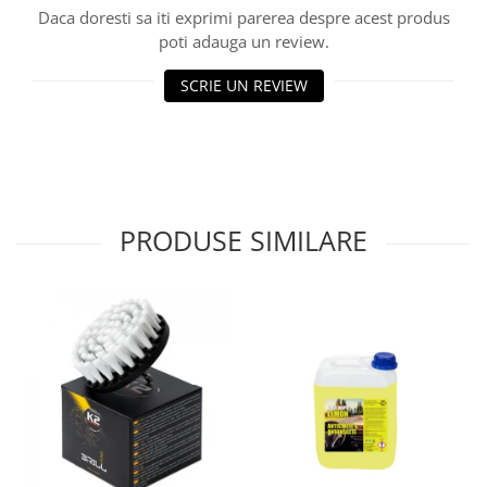
Lichid de frana
Daca doresti sa iti exprimi parerea despre acest produs
poti adauga un review.
Vaselina si spray-uri tehnice moto
Filtre moto
SCRIE UN REVIEW
Filtru combustibil
Buson golire ulei
Filtru ulei moto
Filtru aer moto
Intretinere si curatare filtre moto
PRODUSE SIMILARE
Intretinere moto
Intretinere echipament moto
Curatare moto
Covor moto
Accesorii moto
Antifurt
Genti bagaje moto
Huse moto
Suporti si kituri montaj topcase