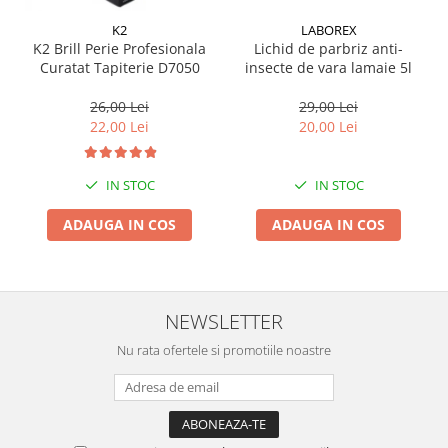
Suporti si placi prindere
K2
LABOREX
K2 Brill Perie Profesionala
Lichid de parbriz anti-
Curatat Tapiterie D7050
insecte de vara lamaie 5l
26,00 Lei
29,00 Lei
22,00 Lei
20,00 Lei
IN STOC
IN STOC
ADAUGA IN COS
ADAUGA IN COS
NEWSLETTER
Nu rata ofertele si promotiile noastre