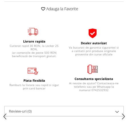
Pipe si fise bujii
20W-50
Adauga la Favorite
Bujii
20W-60
SAE30
Electrica
Ulei transmisie
Incarcatoar acumulator baterie
Uleiuri hidraulice
Incarcatoare acumulator baterie
Livrare rapida
Dealer autorizat
Semnalizare
Gradina
Curierat rapid 30 RON, la Locker 25
Va bucurati de garantia sigurantei si
RON,
a calitatii prin produse originale
iar comenzile de peste 500 RON
Oglinzi moto
provenite din surse oficiale
beneficiază de transport gratuit.
BMW Motorrad
Consumabile BMW Motorrad
Uleiuri si lichide moto
Consultanta specializata
Plata flexibila
Ai nevoie de ajutor? Contacteaza-ne
Ramburs la livrare sau rapid si sigur
telefonic sau pe Whatsapp la
Ulei moto
prin card bancar
numarul 0742532932
Ulei transmisie moto
Ulei furca moto
Curatare si intretinere lant moto
Review-uri
(0)
Antigel moto
Aditivi moto