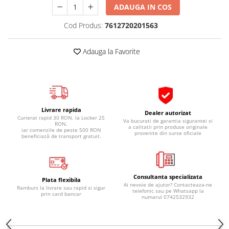
ADAUGA IN COS
Pipe si fise bujii
20W-50
Bujii
20W-60
Cod Produs:
7612720201563
SAE30
Electrica
Ulei transmisie
Adauga la Favorite
Incarcatoar acumulator baterie
Uleiuri hidraulice
Incarcatoare acumulator baterie
Semnalizare
Gradina
Oglinzi moto
Livrare rapida
BMW Motorrad
Dealer autorizat
Curierat rapid 30 RON, la Locker 25
Va bucurati de garantia sigurantei si
RON,
Consumabile BMW Motorrad
a calitatii prin produse originale
iar comenzile de peste 500 RON
provenite din surse oficiale
beneficiază de transport gratuit.
Uleiuri si lichide moto
Ulei moto
Ulei transmisie moto
Consultanta specializata
Plata flexibila
Ulei furca moto
Ai nevoie de ajutor? Contacteaza-ne
Ramburs la livrare sau rapid si sigur
telefonic sau pe Whatsapp la
prin card bancar
Curatare si intretinere lant moto
numarul 0742532932
Antigel moto
Aditivi moto