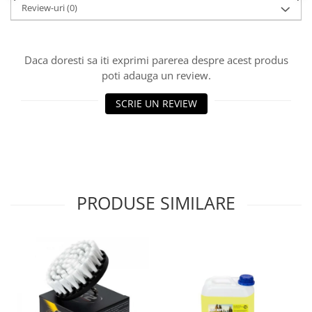
Review-uri
(0)
Lichid de frana
Vaselina si spray-uri tehnice moto
Filtre moto
Daca doresti sa iti exprimi parerea despre acest produs
Filtru combustibil
poti adauga un review.
Buson golire ulei
SCRIE UN REVIEW
Filtru ulei moto
Filtru aer moto
Intretinere si curatare filtre moto
Intretinere moto
Intretinere echipament moto
PRODUSE SIMILARE
Curatare moto
Covor moto
Accesorii moto
Antifurt
Genti bagaje moto
Huse moto
Suporti si kituri montaj topcase