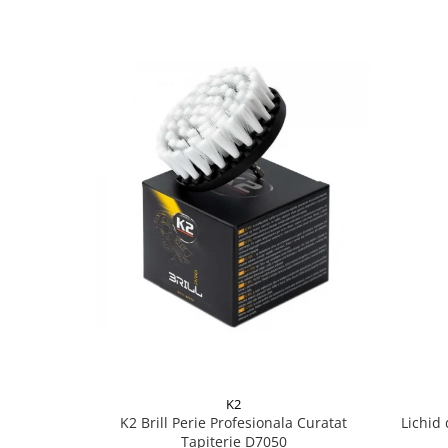
Lichid de frana
Vaselina si spray-uri tehnice moto
Filtre moto
Filtru combustibil
Buson golire ulei
Filtru ulei moto
Filtru aer moto
Intretinere si curatare filtre moto
Intretinere moto
Intretinere echipament moto
Curatare moto
Covor moto
Accesorii moto
Antifurt
Genti bagaje moto
K2
Huse moto
K2 Brill Perie Profesionala Curatat
Lichid 
Tapiterie D7050
Suporti si kituri montaj topcase