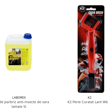
LABOREX
K2
de parbriz anti-insecte de vara
K2 Perie Curatat Lant W
lamaie 5l