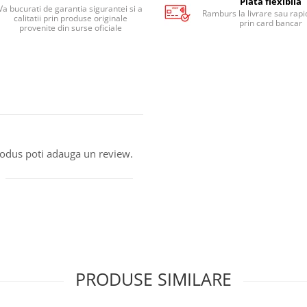
Plata flexibila
Va bucurati de garantia sigurantei si a
Ramburs la livrare sau rapid
calitatii prin produse originale
prin card bancar
provenite din surse oficiale
produs poti adauga un review.
PRODUSE SIMILARE