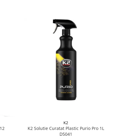
K2
612
K2 Solutie Curatat Plastic Purio Pro 1L
K2 Soluti
D5041