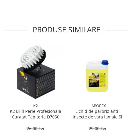
Lichid de frana
Vaselina si spray-uri tehnice moto
Filtre moto
PRODUSE SIMILARE
Filtru combustibil
Buson golire ulei
Filtru ulei moto
Filtru aer moto
Intretinere si curatare filtre moto
Intretinere moto
Intretinere echipament moto
Curatare moto
Covor moto
Accesorii moto
K2
LABOREX
Antifurt
K2 Brill Perie Profesionala
Lichid de parbriz anti-
Genti bagaje moto
Curatat Tapiterie D7050
insecte de vara lamaie 5l
Huse moto
26,00 Lei
29,00 Lei
Suporti si kituri montaj topcase