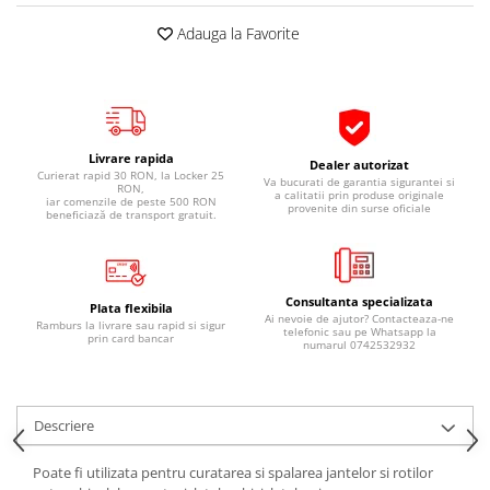
Pipe si fise bujii
20W-50
Adauga la Favorite
Bujii
20W-60
SAE30
Electrica
Ulei transmisie
Incarcatoar acumulator baterie
Uleiuri hidraulice
Incarcatoare acumulator baterie
Livrare rapida
Dealer autorizat
Semnalizare
Gradina
Curierat rapid 30 RON, la Locker 25
Va bucurati de garantia sigurantei si
RON,
a calitatii prin produse originale
iar comenzile de peste 500 RON
Oglinzi moto
provenite din surse oficiale
beneficiază de transport gratuit.
BMW Motorrad
Consumabile BMW Motorrad
Uleiuri si lichide moto
Consultanta specializata
Plata flexibila
Ai nevoie de ajutor? Contacteaza-ne
Ramburs la livrare sau rapid si sigur
telefonic sau pe Whatsapp la
Ulei moto
prin card bancar
numarul 0742532932
Ulei transmisie moto
Ulei furca moto
Curatare si intretinere lant moto
Descriere
Antigel moto
Poate fi utilizata pentru curatarea si spalarea jantelor si rotilor
Aditivi moto