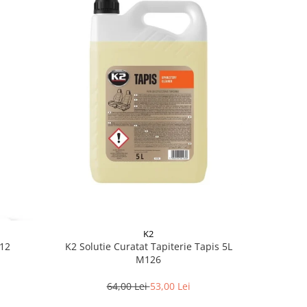
K2
612
K2 Solutie Curatat Tapiterie Tapis 5L
Spray so
M126
64,00 Lei
53,00 Lei