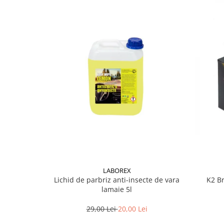
Lichid de frana
Vaselina si spray-uri tehnice moto
Filtre moto
Filtru combustibil
Buson golire ulei
Filtru ulei moto
Filtru aer moto
Intretinere si curatare filtre moto
Intretinere moto
Intretinere echipament moto
Curatare moto
Covor moto
Accesorii moto
LABOREX
Lichid de parbriz anti-insecte de vara
K2 Br
Antifurt
lamaie 5l
Genti bagaje moto
29,00 Lei
20,00 Lei
Huse moto
Suporti si kituri montaj topcase