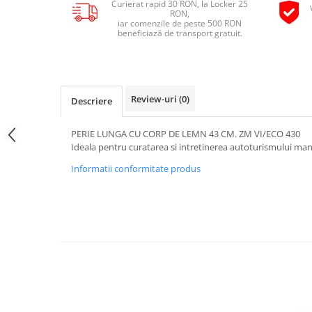
Curierat rapid 30 RON, la Locker 25
Pipe si fise bujii
RON,
20W-50
iar comenzile de peste 500 RON
Bujii
20W-60
beneficiază de transport gratuit.
SAE30
Electrica
Ulei transmisie
Incarcatoar acumulator baterie
Uleiuri hidraulice
Incarcatoare acumulator baterie
Review-uri
(0)
Descriere
Semnalizare
Gradina
Oglinzi moto
PERIE LUNGA CU CORP DE LEMN 43 CM. ZM VI/ECO 430
Ideala pentru curatarea si intretinerea autoturismului m
BMW Motorrad
Informatii conformitate produs
Consumabile BMW Motorrad
Uleiuri si lichide moto
Ulei moto
Ulei transmisie moto
Ulei furca moto
Curatare si intretinere lant moto
Antigel moto
Aditivi moto