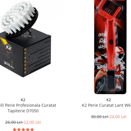
K2
K2
ill Perie Profesionala Curatat
K2 Perie Curatat Lant W
Tapiterie D7050
30,00 Lei
24,00 Lei
26,00 Lei
22,00 Lei