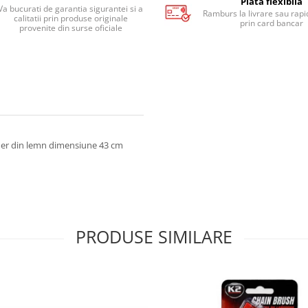
Plata flexibila
Va bucurati de garantia sigurantei si a
Ramburs la livrare sau rapid
calitatii prin produse originale
prin card bancar
provenite din surse oficiale
aner din lemn dimensiune 43 cm
PRODUSE SIMILARE