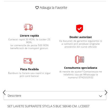
Pipe si fise bujii
20W-50
Adauga la Favorite
Bujii
20W-60
SAE30
Electrica
Ulei transmisie
Incarcatoar acumulator baterie
Uleiuri hidraulice
Incarcatoare acumulator baterie
Livrare rapida
Dealer autorizat
Semnalizare
Gradina
Curierat rapid 30 RON, la Locker 25
Va bucurati de garantia sigurantei si
RON,
a calitatii prin produse originale
iar comenzile de peste 500 RON
Oglinzi moto
provenite din surse oficiale
beneficiază de transport gratuit.
BMW Motorrad
Consumabile BMW Motorrad
Uleiuri si lichide moto
Consultanta specializata
Plata flexibila
Ai nevoie de ajutor? Contacteaza-ne
Ramburs la livrare sau rapid si sigur
telefonic sau pe Whatsapp la
Ulei moto
prin card bancar
numarul 0742532932
Ulei transmisie moto
Ulei furca moto
Curatare si intretinere lant moto
Descriere
Antigel moto
SET LAVETE SUPRAFETE STICLA 5 BUC 58X40 CM. LCD007
Aditivi moto