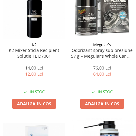
K2
Meguiar's
K2 Mixer Sticla Recipient
Odorizant spray sub presiune
Solutie 1L D7001
57 g – Meguiar’s Whole Car Air
Re-fresher – Black Chrome –
EU
14,00 Lei
76,00 Lei
12,00 Lei
64,00 Lei
IN STOC
IN STOC
ADAUGA IN COS
ADAUGA IN COS