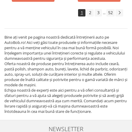
1
2
3
52
...
Bine ați venit pe pagina noastră dedicată întreținerii auto pe
AutoBob.ro! Aici veți găsi toate produsele și informațiile necesare
pentru a vă menține vehiculul în cea mai bună formă posibilă. Noi
înțelegem importanța unei întrețineri corecte și regulate a vehiculului
dumneavoastră pentru siguranța și performanța acestuia.
Oferta noastră de produse pentru întreținerea auto include ceară,
pastă polish, shampon auto, bureți, lavete, lichid de parbriz, odorizanți
auto, spray-uri, soluții de curățare interior și multe altele. Oferim
produse de înaltă calitate și potrivite pentru o gamă variată de mărci și
modele de mașini.
Echipa noastră de experți este aici pentru a vă oferi consultanță și
sfaturi pentru a vă ajuta să alegeți produsele potrivite și să aveți grijă
de vehiculul dumneavoastră așa cum merită. Comandați acum pentru
livrare rapidă și asigurați-vă că mașina dumneavoastră este
întotdeauna în cea mai bună stare de funcționare.
NEWSLETTER