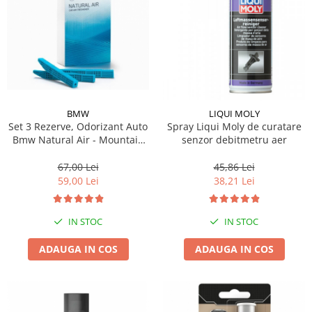
BMW
LIQUI MOLY
Set 3 Rezerve, Odorizant Auto
Spray Liqui Moly de curatare
Bmw Natural Air - Mountain
senzor debitmetru aer
View - Model Nou (2023)
67,00 Lei
45,86 Lei
59,00 Lei
38,21 Lei
IN STOC
IN STOC
ADAUGA IN COS
ADAUGA IN COS