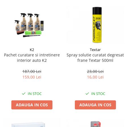
Suporti si placi prindere
K2
Textar
Pachet curatare si intretinere
Spray solutie curatat degresat
interior auto K2
frane Textar 500ml
187,00 Lei
23,00 Lei
159,00 Lei
16,00 Lei
IN STOC
IN STOC
ADAUGA IN COS
ADAUGA IN COS