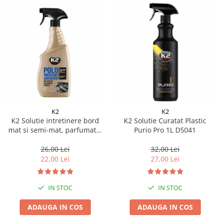
Lichid de frana
Vaselina si spray-uri tehnice moto
Filtre moto
Filtru combustibil
Buson golire ulei
Filtru ulei moto
Filtru aer moto
Intretinere si curatare filtre moto
Intretinere moto
K2
K2
K2 Solutie intretinere bord
K2 Solutie Curatat Plastic
Intretinere echipament moto
mat si semi-mat, parfumata,
Purio Pro 1L D5041
Curatare moto
aroma Fahren, 770ml, Polo
Protectant K417BL
26,00 Lei
32,00 Lei
Covor moto
22,00 Lei
27,00 Lei
Accesorii moto
Antifurt
IN STOC
IN STOC
Genti bagaje moto
Huse moto
ADAUGA IN COS
ADAUGA IN COS
Suporti si kituri montaj topcase