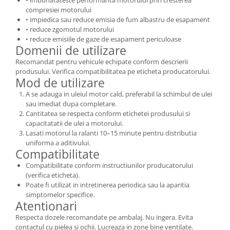
• imbunatateste performanta motorului prin cresterea
compresiei motorului
Suporti si placi prindere
• impiedica sau reduce emisia de fum albastru de esapament
• reduce zgomotul motorului
• reduce emisiile de gaze de esapament periculoase
Domenii de utilizare
Recomandat pentru vehicule echipate conform descrierii
produsului. Verifica compatibilitatea pe eticheta producatorului.
Mod de utilizare
A se adauga in uleiul motor cald, preferabil la schimbul de ulei
sau imediat dupa completare.
Cantitatea se respecta conform etichetei produsului si
capacitatatii de ulei a motorului.
Lasati motorul la ralanti 10–15 minute pentru distributia
uniforma a aditivului.
Compatibilitate
Compatibilitate conform instructiunilor producatorului
(verifica eticheta).
Poate fi utilizat in intretinerea periodica sau la aparitia
simptomelor specifice.
Atentionari
Respecta dozele recomandate pe ambalaj. Nu ingera. Evita
contactul cu pielea si ochii. Lucreaza in zone bine ventilate.