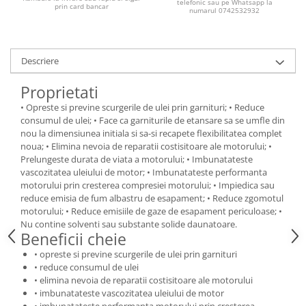
telefonic sau pe Whatsapp la
prin card bancar
Lichid de frana
numarul 0742532932
Vaselina si spray-uri tehnice moto
Filtre moto
Descriere
Filtru combustibil
Buson golire ulei
Proprietati
Filtru ulei moto
• Opreste si previne scurgerile de ulei prin garnituri; • Reduce
Filtru aer moto
consumul de ulei; • Face ca garniturile de etansare sa se umfle din
nou la dimensiunea initiala si sa-si recapete flexibilitatea complet
Intretinere si curatare filtre moto
noua; • Elimina nevoia de reparatii costisitoare ale motorului; •
Intretinere moto
Prelungeste durata de viata a motorului; • Imbunatateste
vascozitatea uleiului de motor; • Imbunatateste performanta
Intretinere echipament moto
motorului prin cresterea compresiei motorului; • Impiedica sau
Curatare moto
reduce emisia de fum albastru de esapament; • Reduce zgomotul
Covor moto
motorului; • Reduce emisiile de gaze de esapament periculoase; •
Nu contine solventi sau substante solide daunatoare.
Accesorii moto
Beneficii cheie
Antifurt
• opreste si previne scurgerile de ulei prin garnituri
• reduce consumul de ulei
Genti bagaje moto
• elimina nevoia de reparatii costisitoare ale motorului
Huse moto
• imbunatateste vascozitatea uleiului de motor
Suporti si kituri montaj topcase