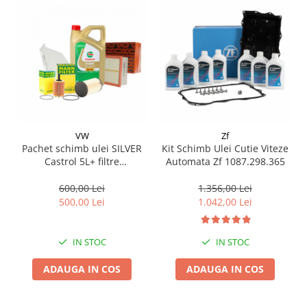
Suporti si placi prindere
VW
Zf
Pachet schimb ulei SILVER
Kit Schimb Ulei Cutie Viteze
Castrol 5L+ filtre
Automata Zf 1087.298.365
Purro/Mann pentru grupul
VAG - VW AUDI SKODA SEAT
600,00 Lei
1.356,00 Lei
1.9TDI, 2.0TDI
500,00 Lei
1.042,00 Lei
IN STOC
IN STOC
ADAUGA IN COS
ADAUGA IN COS