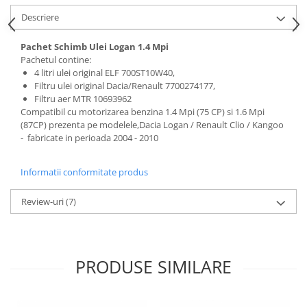
Lichid de frana
Descriere
Vaselina si spray-uri tehnice moto
Filtre moto
Pachet Schimb Ulei Logan 1.4 Mpi
Pachetul contine:
Filtru combustibil
4 litri ulei original ELF 700ST10W40,
Buson golire ulei
Filtru ulei original Dacia/Renault 7700274177,
Filtru aer MTR 10693962
Filtru ulei moto
Compatibil cu motorizarea benzina 1.4 Mpi (75 CP) si 1.6 Mpi
Filtru aer moto
(87CP) prezenta pe modelele,Dacia Logan / Renault Clio / Kangoo
Intretinere si curatare filtre moto
- fabricate in perioada 2004 - 2010
Intretinere moto
Informatii conformitate produs
Intretinere echipament moto
Curatare moto
Review-uri
(7)
Covor moto
Accesorii moto
Antifurt
PRODUSE SIMILARE
Genti bagaje moto
Huse moto
Suporti si kituri montaj topcase