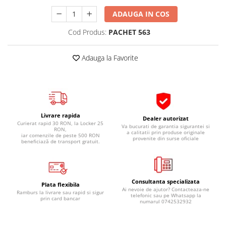
Pipe si fise bujii
20W-50
ADAUGA IN COS
Bujii
20W-60
Cod Produs:
PACHET 563
SAE30
Electrica
Ulei transmisie
Incarcatoar acumulator baterie
Adauga la Favorite
Uleiuri hidraulice
Incarcatoare acumulator baterie
Semnalizare
Gradina
Oglinzi moto
BMW Motorrad
Livrare rapida
Dealer autorizat
Curierat rapid 30 RON, la Locker 25
Consumabile BMW Motorrad
Va bucurati de garantia sigurantei si
RON,
a calitatii prin produse originale
iar comenzile de peste 500 RON
Uleiuri si lichide moto
provenite din surse oficiale
beneficiază de transport gratuit.
Ulei moto
Ulei transmisie moto
Ulei furca moto
Consultanta specializata
Plata flexibila
Ai nevoie de ajutor? Contacteaza-ne
Ramburs la livrare sau rapid si sigur
Curatare si intretinere lant moto
telefonic sau pe Whatsapp la
prin card bancar
numarul 0742532932
Antigel moto
Aditivi moto