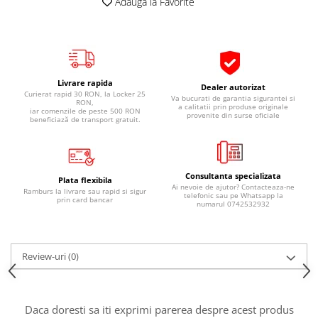
Adauga la Favorite
Pipe si fise bujii
20W-50
Bujii
20W-60
SAE30
Electrica
Ulei transmisie
Incarcatoar acumulator baterie
Livrare rapida
Dealer autorizat
Uleiuri hidraulice
Incarcatoare acumulator baterie
Curierat rapid 30 RON, la Locker 25
Va bucurati de garantia sigurantei si
RON,
a calitatii prin produse originale
iar comenzile de peste 500 RON
Semnalizare
Gradina
provenite din surse oficiale
beneficiază de transport gratuit.
Oglinzi moto
BMW Motorrad
Consumabile BMW Motorrad
Consultanta specializata
Plata flexibila
Ai nevoie de ajutor? Contacteaza-ne
Ramburs la livrare sau rapid si sigur
Uleiuri si lichide moto
telefonic sau pe Whatsapp la
prin card bancar
numarul 0742532932
Ulei moto
Ulei transmisie moto
Ulei furca moto
Review-uri
(0)
Curatare si intretinere lant moto
Antigel moto
Aditivi moto
Daca doresti sa iti exprimi parerea despre acest produs