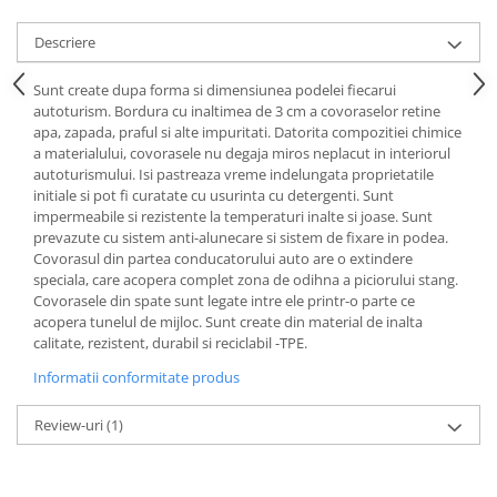
Lichid de frana
Descriere
Vaselina si spray-uri tehnice moto
Filtre moto
Sunt create dupa forma si dimensiunea podelei fiecarui
Filtru combustibil
autoturism. Bordura cu inaltimea de 3 cm a covoraselor retine
apa, zapada, praful si alte impuritati. Datorita compozitiei chimice
Buson golire ulei
a materialului, covorasele nu degaja miros neplacut in interiorul
Filtru ulei moto
autoturismului. Isi pastreaza vreme indelungata proprietatile
Filtru aer moto
initiale si pot fi curatate cu usurinta cu detergenti. Sunt
impermeabile si rezistente la temperaturi inalte si joase. Sunt
Intretinere si curatare filtre moto
prevazute cu sistem anti-alunecare si sistem de fixare in podea.
Intretinere moto
Covorasul din partea conducatorului auto are o extindere
speciala, care acopera complet zona de odihna a piciorului stang.
Intretinere echipament moto
Covorasele din spate sunt legate intre ele printr-o parte ce
Curatare moto
acopera tunelul de mijloc. Sunt create din material de inalta
Covor moto
calitate, rezistent, durabil si reciclabil -TPE.
Accesorii moto
Informatii conformitate produs
Antifurt
Review-uri
(1)
Genti bagaje moto
Huse moto
Suporti si kituri montaj topcase