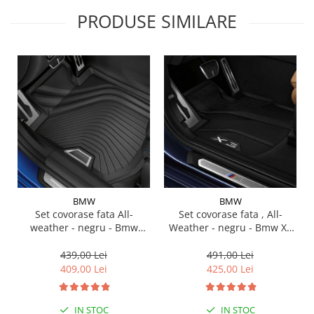
Suporti si placi prindere
PRODUSE SIMILARE
BMW
BMW
Set covorase fata All-
Set covorase fata , All-
weather - negru - Bmw
Weather - negru - Bmw X3
Seria 3 G20, G21, G28; Seria
G01, X3 M F97, G08 iX3
4 G22
439,00 Lei
491,00 Lei
409,00 Lei
425,00 Lei
IN STOC
IN STOC