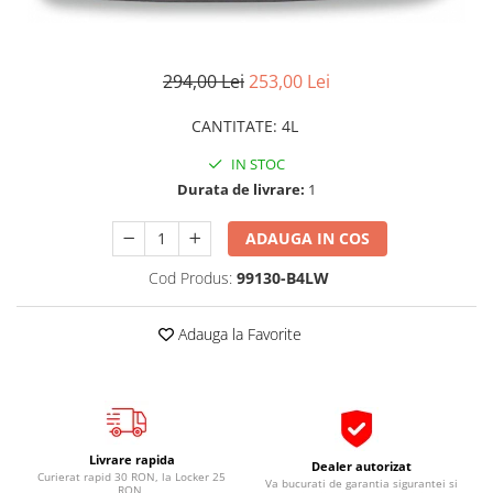
Pipe si fise bujii
20W-50
Bujii
20W-60
294,00 Lei
253,00 Lei
SAE30
Electrica
Ulei transmisie
Incarcatoar acumulator baterie
CANTITATE
:
4L
Uleiuri hidraulice
Incarcatoare acumulator baterie
IN STOC
Semnalizare
Gradina
Durata de livrare:
1
Oglinzi moto
ADAUGA IN COS
BMW Motorrad
Consumabile BMW Motorrad
Cod Produs:
99130-B4LW
Uleiuri si lichide moto
Adauga la Favorite
Ulei moto
Ulei transmisie moto
Ulei furca moto
Curatare si intretinere lant moto
Antigel moto
Livrare rapida
Dealer autorizat
Curierat rapid 30 RON, la Locker 25
Aditivi moto
Va bucurati de garantia sigurantei si
RON,