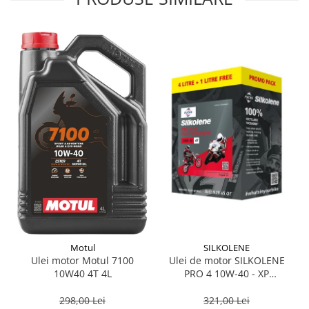
Suporti si placi prindere
Motul
SILKOLENE
Ulei motor Motul 7100
Ulei de motor SILKOLENE
10W40 4T 4L
PRO 4 10W-40 - XP
601449833 4l + 1l gratis
298,00 Lei
321,00 Lei