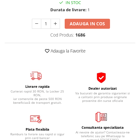
IN STOC
Pipe si fise bujii
20W-50
Durata de livrare:
1
Bujii
20W-60
SAE30
ADAUGA IN COS
Electrica
Ulei transmisie
Incarcatoar acumulator baterie
Cod Produs:
1686
Uleiuri hidraulice
Incarcatoare acumulator baterie
Semnalizare
Gradina
Adauga la Favorite
Oglinzi moto
BMW Motorrad
Consumabile BMW Motorrad
Uleiuri si lichide moto
Livrare rapida
Dealer autorizat
Curierat rapid 30 RON, la Locker 25
Va bucurati de garantia sigurantei si
Ulei moto
RON,
a calitatii prin produse originale
iar comenzile de peste 500 RON
provenite din surse oficiale
beneficiază de transport gratuit.
Ulei transmisie moto
Ulei furca moto
Curatare si intretinere lant moto
Consultanta specializata
Antigel moto
Plata flexibila
Ai nevoie de ajutor? Contacteaza-ne
Ramburs la livrare sau rapid si sigur
Aditivi moto
telefonic sau pe Whatsapp la
prin card bancar
numarul 0742532932