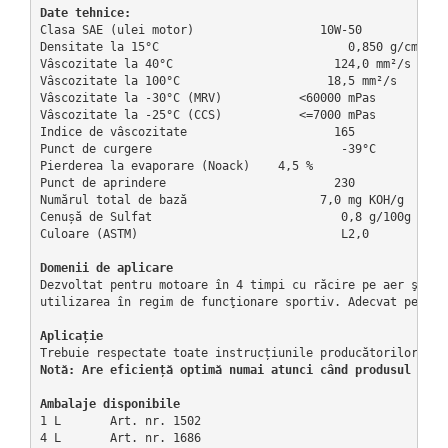
Date tehnice:
Suporti si placi prindere
Clasa SAE (ulei motor)                  10W-50             
Densitate la 15°C                           0,850 g/cm³    
Vâscozitate la 40°C                       124,0 mm²/s      
Vâscozitate la 100°C                     18,5 mm²/s        
Vâscozitate la -30°C (MRV)           <60000 mPas      ASTM 
Vâscozitate la -25°C (CCS)           <=7000 mPas      ASTM 
Indice de vâscozitate                     165              
Punct de curgere                           -39°C           
Pierderea la evaporare (Noack)    4,5 %                   C
Punct de aprindere                        230              
Numărul total de bază                   7,0 mg KOH/g     DI
Cenușă de Sulfat                           0,8 g/100g      
Culoare (ASTM)                             L2,0            
Dezvoltat pentru motoare în 4 timpi cu răcire pe aer şi pe
utilizarea în regim de funcţionare sportiv. Adecvat pentru
Notă: 
Are eficiență optimă numai atunci când produsul este
1 L       Art. nr. 1502

4 L       Art. nr. 1686
