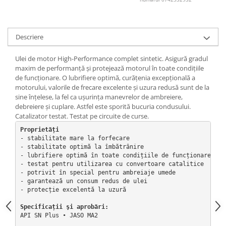
Lichid de frana
Vaselina si spray-uri tehnice moto
Filtre moto
Descriere
Filtru combustibil
Ulei de motor High-Performance complet sintetic. Asigură gradul
Buson golire ulei
maxim de performanţă şi protejează motorul în toate condiţiile
Filtru ulei moto
de funcţionare. O lubrifiere optimă, curăţenia excepţională a
motorului, valorile de frecare excelente şi uzura redusă sunt de la
Filtru aer moto
sine înţelese, la fel ca uşurinţa manevrelor de ambreiere,
Intretinere si curatare filtre moto
debreiere şi cuplare. Astfel este sporită bucuria condusului.
Intretinere moto
Catalizator testat. Testat pe circuite de curse.
Intretinere echipament moto
Proprietăți
- stabilitate mare la forfecare

Curatare moto
- stabilitate optimă la îmbătrânire

Covor moto
- lubrifiere optimă în toate condițiile de funcționare

- testat pentru utilizarea cu convertoare catalitice

Accesorii moto
- potrivit în special pentru ambreiaje umede

- garantează un consum redus de ulei

Antifurt
- protecție excelentă la uzură

Genti bagaje moto
Specificații
 şi aprobări
Huse moto
API SN Plus ∙ JASO MA2

Suporti si kituri montaj topcase