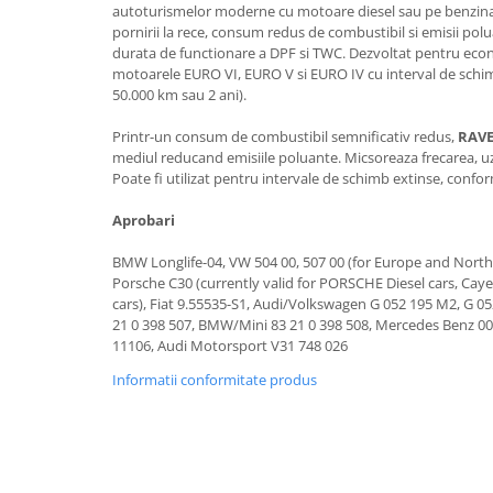
autoturismelor moderne cu motoare diesel sau pe benzina.
Lichid de frana
pornirii la rece, consum redus de combustibil si emisii polu
Vaselina si spray-uri tehnice moto
durata de functionare a DPF si TWC. Dezvoltat pentru eco
Filtre moto
motoarele EURO VI, EURO V si EURO IV cu interval de schi
50.000 km sau 2 ani).
Filtru combustibil
Buson golire ulei
Printr-un consum de combustibil semnificativ redus,
RAVE
mediul reducand emisiile poluante. Micsoreaza frecarea, u
Filtru ulei moto
Poate fi utilizat pentru intervale de schimb extinse, conf
Filtru aer moto
Intretinere si curatare filtre moto
Aprobari
Intretinere moto
BMW Longlife-04, VW 504 00, 507 00 (for Europe and North
Intretinere echipament moto
Porsche C30 (currently valid for PORSCHE Diesel cars, Ca
cars), Fiat 9.55535-S1, Audi/Volkswagen G 052 195 M2, G 
Curatare moto
21 0 398 507, BMW/Mini 83 21 0 398 508, Mercedes Benz 000
Covor moto
11106, Audi Motorsport V31 748 026
Accesorii moto
Informatii conformitate produs
Antifurt
Genti bagaje moto
Huse moto
Suporti si kituri montaj topcase