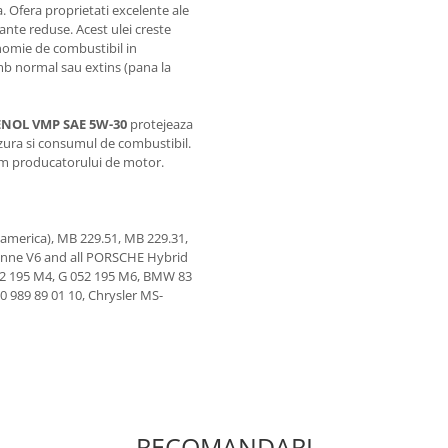
 Ofera proprietati excelente ale
ante reduse. Acest ulei creste
nomie de combustibil in
mb normal sau extins (pana la
NOL VMP SAE 5W-30
protejeaza
zura si consumul de combustibil.
orm producatorului de motor.
america), MB 229.51, MB 229.31,
yenne V6 and all PORSCHE Hybrid
052 195 M4, G 052 195 M6, BMW 83
 989 89 01 10, Chrysler MS-
RECOMANDARI