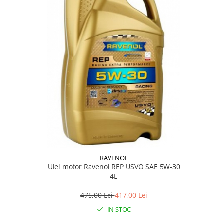
RAVENOL
Ulei motor Ravenol REP USVO SAE 5W-30
4L
475,00 Lei
417,00 Lei
IN STOC