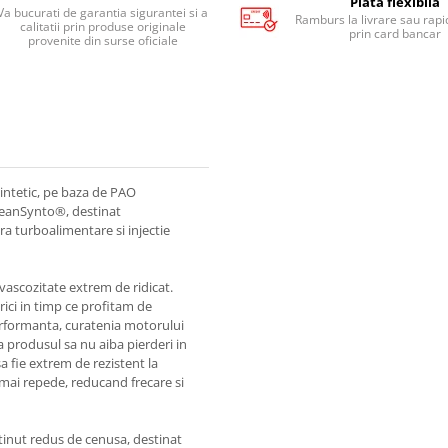
Plata flexibila
Va bucurati de garantia sigurantei si a
Ramburs la livrare sau rapid
calitatii prin produse originale
prin card bancar
provenite din surse oficiale
sintetic, pe baza de PAO
CleanSynto®, destinat
a turboalimentare si injectie
ascozitate extrem de ridicat.
ici in timp ce profitam de
erformanta, curatenia motorului
 produsul sa nu aiba pierderi in
a fie extrem de rezistent la
 mai repede, reducand frecare si
tinut redus de cenusa, destinat