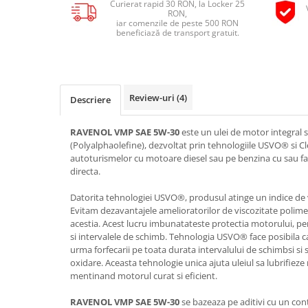
Curierat rapid 30 RON, la Locker 25
Pipe si fise bujii
RON,
20W-50
iar comenzile de peste 500 RON
Bujii
20W-60
beneficiază de transport gratuit.
SAE30
Electrica
Ulei transmisie
Incarcatoar acumulator baterie
Uleiuri hidraulice
Incarcatoare acumulator baterie
Review-uri
(4)
Descriere
Semnalizare
Gradina
Oglinzi moto
RAVENOL VMP SAE 5W-30
este un ulei de motor integral 
(Polyalphaolefine), dezvoltat prin tehnologiile USVO® si 
BMW Motorrad
autoturismelor cu motoare diesel sau pe benzina cu sau far
Consumabile BMW Motorrad
directa.
Uleiuri si lichide moto
Datorita tehnologiei USVO®, produsul atinge un indice de v
Ulei moto
Evitam dezavantajele amelioratorilor de viscozitate polimer
acestia. Acest lucru imbunatateste protectia motorului, p
Ulei transmisie moto
si intervalele de schimb. Tehnologia USVO® face posibila ca
Ulei furca moto
urma forfecarii pe toata durata intervalului de schimbsi si s
oxidare. Aceasta tehnologie unica ajuta uleiul sa lubrifieze
Curatare si intretinere lant moto
mentinand motorul curat si eficient.
Antigel moto
Aditivi moto
RAVENOL VMP SAE 5W-30
se bazeaza pe aditivi cu un con