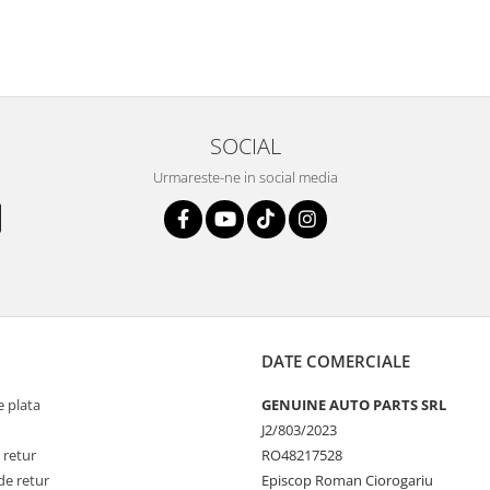
SOCIAL
Urmareste-ne in social media
DATE COMERCIALE
 plata
GENUINE AUTO PARTS SRL
J2/803/2023
 retur
RO48217528
de retur
Episcop Roman Ciorogariu