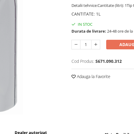
Detalii tehnice:Cantitate (litri): 1T
CANTITATE
:
1L
IN STOC
Durata de livrare:
24-48 ore de la
ADAUG
Cod Produs:
S671.090.312
Adauga la Favorite
Dealer autorizat