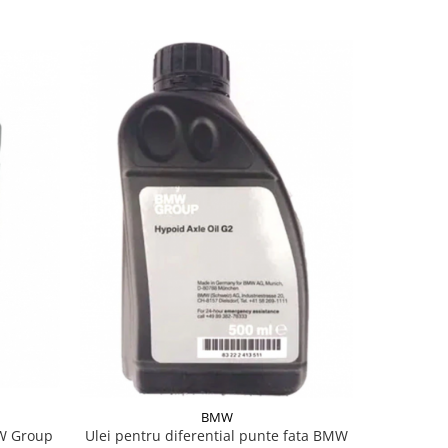
BMW
VW Group
Ulei pentru diferential punte fata BMW
Ulei tr