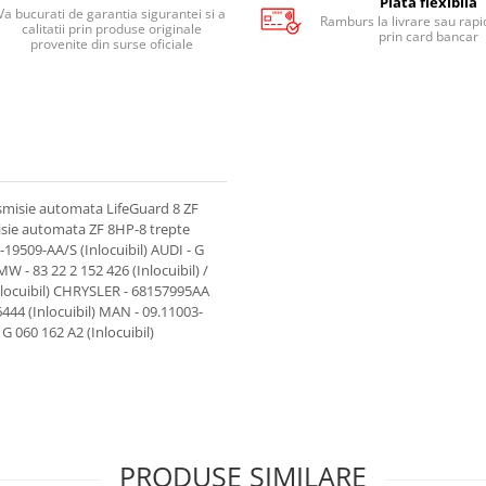
Plata flexibila
Va bucurati de garantia sigurantei si a
Ramburs la livrare sau rapid
calitatii prin produse originale
prin card bancar
provenite din surse oficiale
nsmisie automata LifeGuard 8 ZF
misie automata ZF 8HP-8 trepte
19509-AA/S (Inlocuibil) AUDI - G
W - 83 22 2 152 426 (Inlocuibil) /
Inlocuibil) CHRYSLER - 68157995AA
6444 (Inlocuibil) MAN - 09.11003-
 G 060 162 A2 (Inlocuibil)
PRODUSE SIMILARE