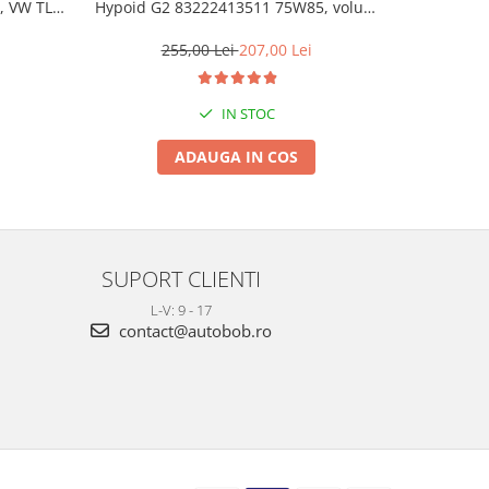
, VW TL
Hypoid G2 83222413511 75W85, volum
HONDA 082
0.5 litri, pentru xDrive
l
255,00 Lei
207,00 Lei
1
IN STOC
ADAUGA IN COS
SUPORT CLIENTI
L-V: 9 - 17
contact@autobob.ro