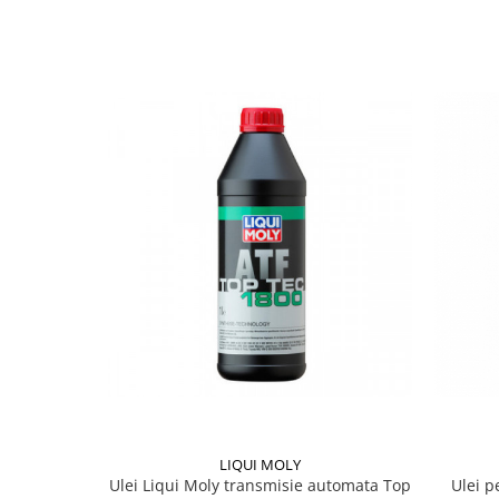
Lichid de frana
Vaselina si spray-uri tehnice moto
Filtre moto
Filtru combustibil
Buson golire ulei
Filtru ulei moto
Filtru aer moto
Intretinere si curatare filtre moto
Intretinere moto
Intretinere echipament moto
Curatare moto
Covor moto
Accesorii moto
Antifurt
Genti bagaje moto
LIQUI MOLY
Huse moto
Ulei Liqui Moly transmisie automata Top
Ulei p
Suporti si kituri montaj topcase