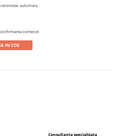
ip transmisie: automata
 confirmarea comenzii
A IN COS
Consultanta specializata