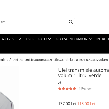
O/ATV
ACCESORII AUTO
ACCESORII CAMION
INTRET
smisie /
Ulei transmisie automata ZF LifeGuard Fluid 8 S671.090.312, volum 1
Ulei transmisie automa
volum 1 litru, verde
Zf
1 Review
137,00 Lei
113,00 Lei