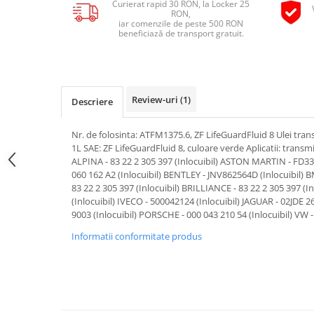
Curierat rapid 30 RON, la Locker 25
Pipe si fise bujii
RON,
20W-50
iar comenzile de peste 500 RON
Bujii
20W-60
beneficiază de transport gratuit.
SAE30
Electrica
Ulei transmisie
Incarcatoar acumulator baterie
Uleiuri hidraulice
Incarcatoare acumulator baterie
Review-uri
(1)
Descriere
Semnalizare
Gradina
Oglinzi moto
Nr. de folosinta: ATFM1375.6, ZF LifeGuardFluid 8 Ulei tra
1L SAE: ZF LifeGuardFluid 8, culoare verde Aplicatii: trans
BMW Motorrad
ALPINA - 83 22 2 305 397 (Inlocuibil) ASTON MARTIN - FD33-
Consumabile BMW Motorrad
060 162 A2 (Inlocuibil) BENTLEY - JNV862564D (Inlocuibil) BM
83 22 2 305 397 (Inlocuibil) BRILLIANCE - 83 22 2 305 397 (
Uleiuri si lichide moto
(Inlocuibil) IVECO - 500042124 (Inlocuibil) JAGUAR - 02JDE 2
Ulei moto
9003 (Inlocuibil) PORSCHE - 000 043 210 54 (Inlocuibil) VW -
Ulei transmisie moto
Informatii conformitate produs
Ulei furca moto
Curatare si intretinere lant moto
Antigel moto
Aditivi moto