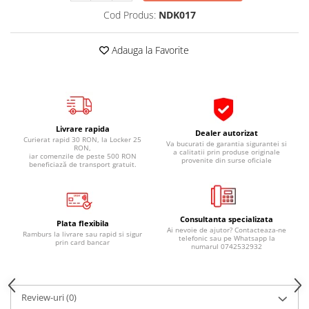
Pipe si fise bujii
20W-50
Cod Produs:
NDK017
Bujii
20W-60
Adauga la Favorite
SAE30
Electrica
Ulei transmisie
Incarcatoar acumulator baterie
Uleiuri hidraulice
Incarcatoare acumulator baterie
Semnalizare
Gradina
Oglinzi moto
Livrare rapida
Dealer autorizat
Curierat rapid 30 RON, la Locker 25
Va bucurati de garantia sigurantei si
RON,
BMW Motorrad
a calitatii prin produse originale
iar comenzile de peste 500 RON
provenite din surse oficiale
beneficiază de transport gratuit.
Consumabile BMW Motorrad
Uleiuri si lichide moto
Ulei moto
Consultanta specializata
Plata flexibila
Ulei transmisie moto
Ai nevoie de ajutor? Contacteaza-ne
Ramburs la livrare sau rapid si sigur
telefonic sau pe Whatsapp la
prin card bancar
Ulei furca moto
numarul 0742532932
Curatare si intretinere lant moto
Antigel moto
Review-uri
(0)
Aditivi moto