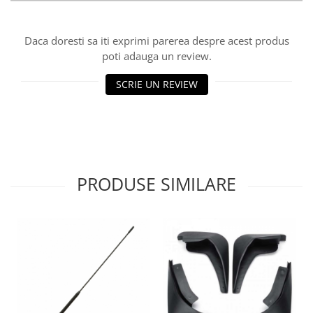
Lichid de frana
Vaselina si spray-uri tehnice moto
Daca doresti sa iti exprimi parerea despre acest produs
Filtre moto
poti adauga un review.
Filtru combustibil
SCRIE UN REVIEW
Buson golire ulei
Filtru ulei moto
Filtru aer moto
Intretinere si curatare filtre moto
Intretinere moto
PRODUSE SIMILARE
Intretinere echipament moto
Curatare moto
Covor moto
Accesorii moto
Antifurt
Genti bagaje moto
Huse moto
Suporti si kituri montaj topcase