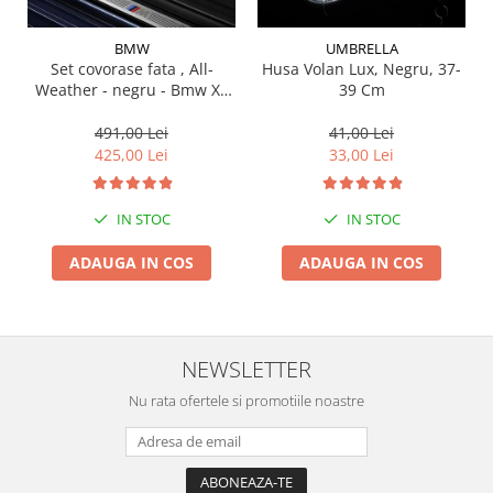
Suporti si placi prindere
BMW
UMBRELLA
Set covorase fata , All-
Husa Volan Lux, Negru, 37-
Weather - negru - Bmw X3
39 Cm
G01, X3 M F97, G08 iX3
491,00 Lei
41,00 Lei
425,00 Lei
33,00 Lei
IN STOC
IN STOC
ADAUGA IN COS
ADAUGA IN COS
NEWSLETTER
Nu rata ofertele si promotiile noastre