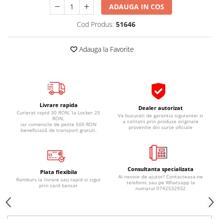
ADAUGA IN COS
Pipe si fise bujii
20W-50
Bujii
20W-60
Cod Produs:
51646
SAE30
Electrica
Ulei transmisie
Adauga la Favorite
Incarcatoar acumulator baterie
Uleiuri hidraulice
Incarcatoare acumulator baterie
Semnalizare
Gradina
Oglinzi moto
Livrare rapida
BMW Motorrad
Dealer autorizat
Curierat rapid 30 RON, la Locker 25
Va bucurati de garantia sigurantei si
RON,
Consumabile BMW Motorrad
a calitatii prin produse originale
iar comenzile de peste 500 RON
provenite din surse oficiale
beneficiază de transport gratuit.
Uleiuri si lichide moto
Ulei moto
Ulei transmisie moto
Consultanta specializata
Plata flexibila
Ulei furca moto
Ai nevoie de ajutor? Contacteaza-ne
Ramburs la livrare sau rapid si sigur
telefonic sau pe Whatsapp la
prin card bancar
Curatare si intretinere lant moto
numarul 0742532932
Antigel moto
Aditivi moto