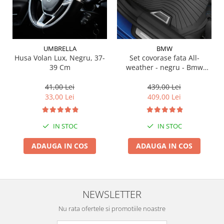
Suporti si placi prindere
UMBRELLA
BMW
Husa Volan Lux, Negru, 37-
Set covorase fata All-
39 Cm
weather - negru - Bmw
Seria 3 G20, G21, G28; Seria
4 G22
41,00 Lei
439,00 Lei
33,00 Lei
409,00 Lei
IN STOC
IN STOC
ADAUGA IN COS
ADAUGA IN COS
NEWSLETTER
Nu rata ofertele si promotiile noastre