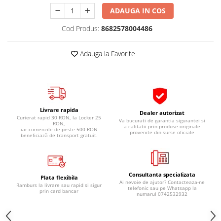
Pipe si fise bujii
20W-50
ADAUGA IN COS
Bujii
20W-60
Cod Produs:
8682578004486
SAE30
Electrica
Ulei transmisie
Incarcatoar acumulator baterie
Adauga la Favorite
Uleiuri hidraulice
Incarcatoare acumulator baterie
Semnalizare
Gradina
Oglinzi moto
BMW Motorrad
Livrare rapida
Dealer autorizat
Curierat rapid 30 RON, la Locker 25
Va bucurati de garantia sigurantei si
Consumabile BMW Motorrad
RON,
a calitatii prin produse originale
iar comenzile de peste 500 RON
provenite din surse oficiale
Uleiuri si lichide moto
beneficiază de transport gratuit.
Ulei moto
Ulei transmisie moto
Consultanta specializata
Ulei furca moto
Plata flexibila
Ai nevoie de ajutor? Contacteaza-ne
Ramburs la livrare sau rapid si sigur
Curatare si intretinere lant moto
telefonic sau pe Whatsapp la
prin card bancar
numarul 0742532932
Antigel moto
Aditivi moto