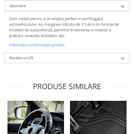
Lichid de frana
Descriere
Vaselina si spray-uri tehnice moto
Sunt create pentru a se adapta perfect in portbagajul
Filtre moto
autovehiculului. Au marginea ridicata de 3.5-4cm (in functie de
Filtru combustibil
modelul de autovehicul), permitand retinerea in interior a
prafului, umezelii, lichidelor, etc.
Buson golire ulei
Filtru ulei moto
Informatii conformitate produs
Filtru aer moto
Review-uri
(0)
Intretinere si curatare filtre moto
Intretinere moto
Intretinere echipament moto
PRODUSE SIMILARE
Curatare moto
Covor moto
Accesorii moto
Antifurt
Genti bagaje moto
Huse moto
Suporti si kituri montaj topcase