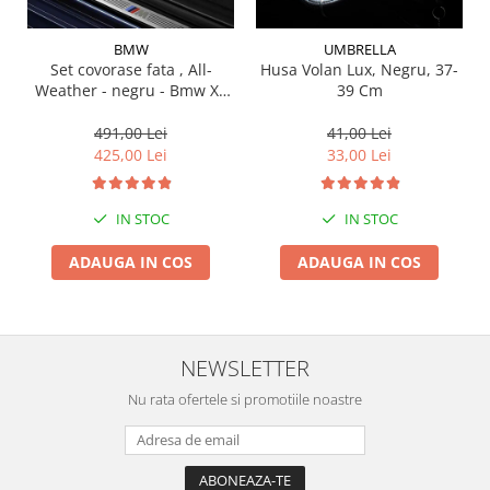
Suporti si placi prindere
BMW
UMBRELLA
Set covorase fata , All-
Husa Volan Lux, Negru, 37-
Weather - negru - Bmw X3
39 Cm
G01, X3 M F97, G08 iX3
491,00 Lei
41,00 Lei
425,00 Lei
33,00 Lei
IN STOC
IN STOC
ADAUGA IN COS
ADAUGA IN COS
NEWSLETTER
Nu rata ofertele si promotiile noastre