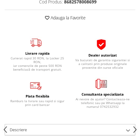
Cod Produs:
8682578008699
Pipe si fise bujii
20W-50
Bujii
20W-60
Adauga la Favorite
SAE30
Electrica
Ulei transmisie
Incarcatoar acumulator baterie
Uleiuri hidraulice
Incarcatoare acumulator baterie
Semnalizare
Gradina
Livrare rapida
Dealer autorizat
Oglinzi moto
Curierat rapid 30 RON, la Locker 25
Va bucurati de garantia sigurantei si
RON,
a calitatii prin produse originale
iar comenzile de peste 500 RON
BMW Motorrad
provenite din surse oficiale
beneficiază de transport gratuit.
Consumabile BMW Motorrad
Uleiuri si lichide moto
Consultanta specializata
Ulei moto
Plata flexibila
Ai nevoie de ajutor? Contacteaza-ne
Ramburs la livrare sau rapid si sigur
Ulei transmisie moto
telefonic sau pe Whatsapp la
prin card bancar
numarul 0742532932
Ulei furca moto
Curatare si intretinere lant moto
Antigel moto
Descriere
Aditivi moto