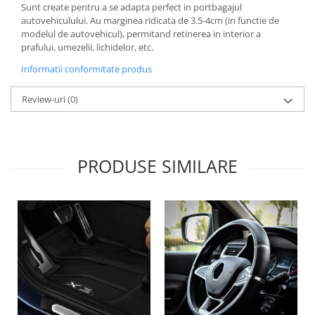
Sunt create pentru a se adapta perfect in portbagajul
Lichid de frana
autovehiculului. Au marginea ridicata de 3.5-4cm (in functie de
Vaselina si spray-uri tehnice moto
modelul de autovehicul), permitand retinerea in interior a
Filtre moto
prafului, umezelii, lichidelor, etc.
Filtru combustibil
Informatii conformitate produs
Buson golire ulei
Review-uri
(0)
Filtru ulei moto
Filtru aer moto
Intretinere si curatare filtre moto
Intretinere moto
PRODUSE SIMILARE
Intretinere echipament moto
Curatare moto
Covor moto
Accesorii moto
Antifurt
Genti bagaje moto
Huse moto
Suporti si kituri montaj topcase