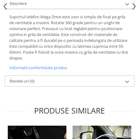
Descriere
Lichid de frana
Vaselina si spray-uri tehnice moto
Suportul telefon Mega Drive este usor si simplu de fixat pe grila
Filtre moto
de ventilatie a masinii. Rotatie 360 grade pentru un unghi de
vizionare perfect. Prevazut cu brat reglabil pentru pozitionare
Filtru combustibil
optima in grila de ventilatie. Este construit din materiale de
Buson golire ulei
calitate pentru a fi durabil pe o perioada indelungata de utilizare.
Filtru ulei moto
Este compatibil cu orice dispozitiv cu latimea cuprinsa intre 55-
83mm. Poate fi folosit la orice masina cu grila de ventilatie cu linii
Filtru aer moto
drepte.
Intretinere si curatare filtre moto
Informatii conformitate produs
Intretinere moto
Intretinere echipament moto
Review-uri
(0)
Curatare moto
Covor moto
Accesorii moto
PRODUSE SIMILARE
Antifurt
Genti bagaje moto
Huse moto
Suporti si kituri montaj topcase