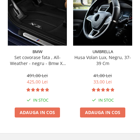
Suporti si placi prindere
BMW
UMBRELLA
Set covorase fata , All-
Husa Volan Lux, Negru, 37-
Weather - negru - Bmw X3
39 Cm
G01, X3 M F97, G08 iX3
491,00 Lei
41,00 Lei
425,00 Lei
33,00 Lei
IN STOC
IN STOC
ADAUGA IN COS
ADAUGA IN COS