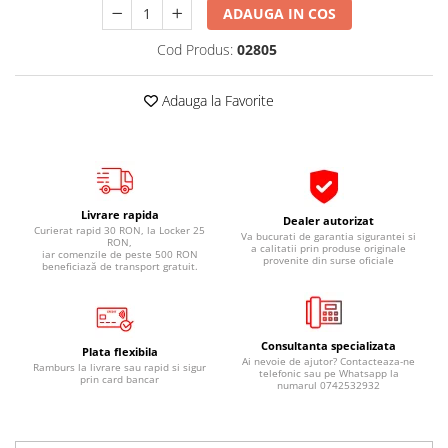
ADAUGA IN COS
Pipe si fise bujii
20W-50
Bujii
20W-60
Cod Produs:
02805
SAE30
Electrica
Ulei transmisie
Adauga la Favorite
Incarcatoar acumulator baterie
Uleiuri hidraulice
Incarcatoare acumulator baterie
Semnalizare
Gradina
Oglinzi moto
Livrare rapida
BMW Motorrad
Dealer autorizat
Curierat rapid 30 RON, la Locker 25
Va bucurati de garantia sigurantei si
RON,
Consumabile BMW Motorrad
a calitatii prin produse originale
iar comenzile de peste 500 RON
provenite din surse oficiale
beneficiază de transport gratuit.
Uleiuri si lichide moto
Ulei moto
Ulei transmisie moto
Consultanta specializata
Plata flexibila
Ulei furca moto
Ai nevoie de ajutor? Contacteaza-ne
Ramburs la livrare sau rapid si sigur
telefonic sau pe Whatsapp la
prin card bancar
Curatare si intretinere lant moto
numarul 0742532932
Antigel moto
Aditivi moto