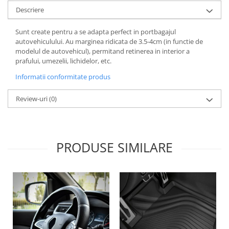
Lichid de frana
Descriere
Vaselina si spray-uri tehnice moto
Sunt create pentru a se adapta perfect in portbagajul
Filtre moto
autovehiculului. Au marginea ridicata de 3.5-4cm (in functie de
Filtru combustibil
modelul de autovehicul), permitand retinerea in interior a
prafului, umezelii, lichidelor, etc.
Buson golire ulei
Filtru ulei moto
Informatii conformitate produs
Filtru aer moto
Review-uri
(0)
Intretinere si curatare filtre moto
Intretinere moto
Intretinere echipament moto
PRODUSE SIMILARE
Curatare moto
Covor moto
Accesorii moto
Antifurt
Genti bagaje moto
Huse moto
Suporti si kituri montaj topcase