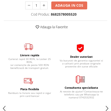
Pipe si fise bujii
20W-50
ADAUGA IN COS
Bujii
20W-60
Cod Produs:
8682578005520
SAE30
Electrica
Ulei transmisie
Incarcatoar acumulator baterie
Adauga la Favorite
Uleiuri hidraulice
Incarcatoare acumulator baterie
Semnalizare
Gradina
Oglinzi moto
BMW Motorrad
Livrare rapida
Dealer autorizat
Curierat rapid 30 RON, la Locker 25
Va bucurati de garantia sigurantei si
Consumabile BMW Motorrad
RON,
a calitatii prin produse originale
iar comenzile de peste 500 RON
provenite din surse oficiale
Uleiuri si lichide moto
beneficiază de transport gratuit.
Ulei moto
Ulei transmisie moto
Consultanta specializata
Ulei furca moto
Plata flexibila
Ai nevoie de ajutor? Contacteaza-ne
Ramburs la livrare sau rapid si sigur
Curatare si intretinere lant moto
telefonic sau pe Whatsapp la
prin card bancar
numarul 0742532932
Antigel moto
Aditivi moto