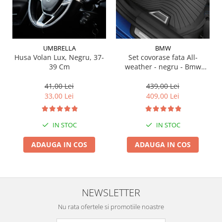
Suporti si placi prindere
UMBRELLA
BMW
Husa Volan Lux, Negru, 37-
Set covorase fata All-
39 Cm
weather - negru - Bmw
Seria 3 G20, G21, G28; Seria
4 G22
41,00 Lei
439,00 Lei
33,00 Lei
409,00 Lei
IN STOC
IN STOC
ADAUGA IN COS
ADAUGA IN COS
NEWSLETTER
Nu rata ofertele si promotiile noastre