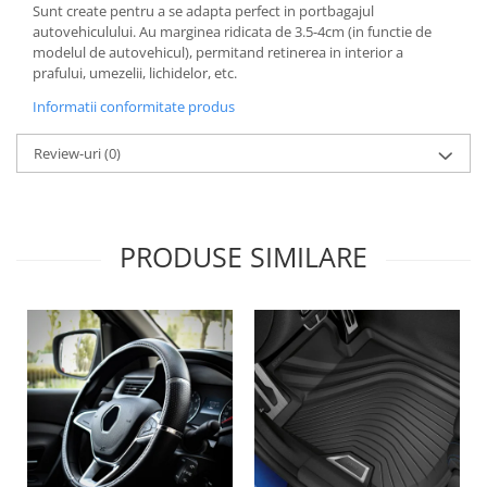
Sunt create pentru a se adapta perfect in portbagajul
Lichid de frana
autovehiculului. Au marginea ridicata de 3.5-4cm (in functie de
Vaselina si spray-uri tehnice moto
modelul de autovehicul), permitand retinerea in interior a
Filtre moto
prafului, umezelii, lichidelor, etc.
Filtru combustibil
Informatii conformitate produs
Buson golire ulei
Review-uri
(0)
Filtru ulei moto
Filtru aer moto
Intretinere si curatare filtre moto
Intretinere moto
PRODUSE SIMILARE
Intretinere echipament moto
Curatare moto
Covor moto
Accesorii moto
Antifurt
Genti bagaje moto
Huse moto
Suporti si kituri montaj topcase