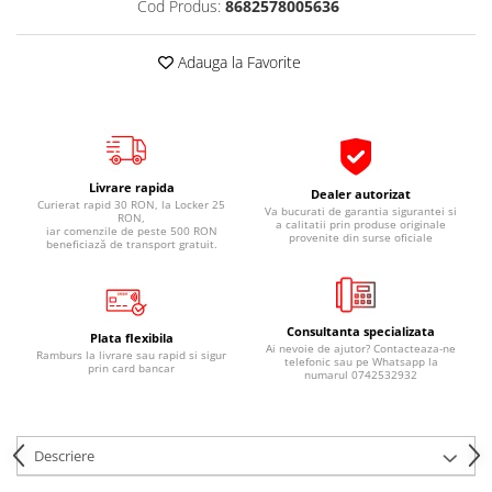
Cod Produs:
8682578005636
Pipe si fise bujii
20W-50
Bujii
20W-60
Adauga la Favorite
SAE30
Electrica
Ulei transmisie
Incarcatoar acumulator baterie
Uleiuri hidraulice
Incarcatoare acumulator baterie
Semnalizare
Gradina
Livrare rapida
Dealer autorizat
Oglinzi moto
Curierat rapid 30 RON, la Locker 25
Va bucurati de garantia sigurantei si
RON,
a calitatii prin produse originale
iar comenzile de peste 500 RON
BMW Motorrad
provenite din surse oficiale
beneficiază de transport gratuit.
Consumabile BMW Motorrad
Uleiuri si lichide moto
Consultanta specializata
Ulei moto
Plata flexibila
Ai nevoie de ajutor? Contacteaza-ne
Ramburs la livrare sau rapid si sigur
Ulei transmisie moto
telefonic sau pe Whatsapp la
prin card bancar
numarul 0742532932
Ulei furca moto
Curatare si intretinere lant moto
Antigel moto
Descriere
Aditivi moto