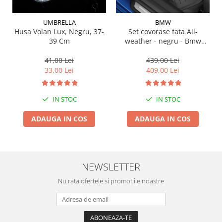
Suporti si placi prindere
UMBRELLA
BMW
Husa Volan Lux, Negru, 37-
Set covorase fata All-
39 Cm
weather - negru - Bmw
Seria 3 G20, G21, G28; Seria
4 G22
41,00 Lei
439,00 Lei
33,00 Lei
409,00 Lei
IN STOC
IN STOC
ADAUGA IN COS
ADAUGA IN COS
NEWSLETTER
Nu rata ofertele si promotiile noastre