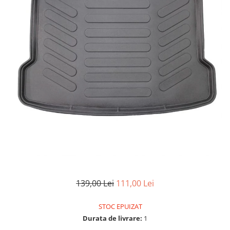
Vulcanizare
SAE 30
Intretinere interior
Set
Capace roti
Kit distributie
0W-12
Statie de umplere sisteme A/C
Materiale plastice
Janta 10''
Kit distributie lant BMW
Covorase auto
SAE 40
Curatare geamuri
Incalzitoare, sobe cu ulei ars
Janta 11''
Admisie aer
0W-16
Huse scaune auto
Chedere si cauciuc
Janta 12''
0W-20
Filtre
Tapiterie
Huse volan
Janta 13''
0W-30
Accesorii filtre
Curatare jante si anvelope
Produse sezoniere
Janta 14''
0W-40
Filtre ulei
Intretinere interior
Janta 15''
Siguranta auto
5W-20
Filtre aer
Bureti, Lavete, Accesorii
Janta 16''
Suport numere
5W-30
Filtre combustibil
Diverse solutii chimice
Janta 17''
5W-40
Tavite auto portbagaj
Filtre habitaclu
Odorizanti auto
Janta 18''
5W-50
Filtre hidraulice
Lichid parbriz
Janta 19''
10W-20
Filtre uscator
Odorizanti auto
Janta 21''
10W-30
Filtre aditivi
Transmisie
Diverse solutii chimice
10W-40
Filtre agent racire
139,00 Lei
111,00 Lei
Lanturi de transmisie
Spray-uri tehnice
10W-50
Pachete revizie
Kit lant
10W-60
STOC EPUIZAT
Foaie/ pinion spate
15W-40
Durata de livrare:
1
Pinion fata
15W-50