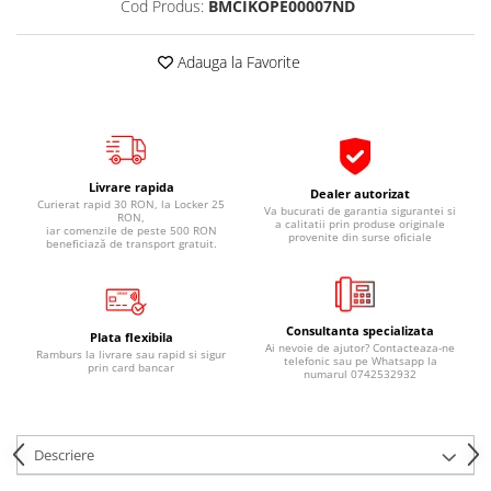
Cod Produs:
BMCIKOPE00007ND
Pipe si fise bujii
20W-50
Bujii
20W-60
Adauga la Favorite
SAE30
Electrica
Ulei transmisie
Incarcatoar acumulator baterie
Uleiuri hidraulice
Incarcatoare acumulator baterie
Semnalizare
Gradina
Livrare rapida
Dealer autorizat
Oglinzi moto
Curierat rapid 30 RON, la Locker 25
Va bucurati de garantia sigurantei si
RON,
a calitatii prin produse originale
iar comenzile de peste 500 RON
BMW Motorrad
provenite din surse oficiale
beneficiază de transport gratuit.
Consumabile BMW Motorrad
Uleiuri si lichide moto
Consultanta specializata
Ulei moto
Plata flexibila
Ai nevoie de ajutor? Contacteaza-ne
Ramburs la livrare sau rapid si sigur
Ulei transmisie moto
telefonic sau pe Whatsapp la
prin card bancar
numarul 0742532932
Ulei furca moto
Curatare si intretinere lant moto
Antigel moto
Descriere
Aditivi moto