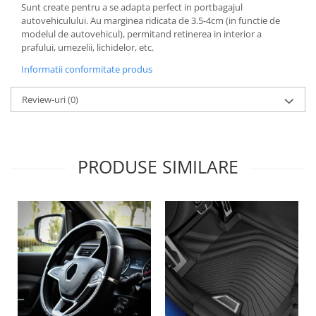
Sunt create pentru a se adapta perfect in portbagajul
Lichid de frana
autovehiculului. Au marginea ridicata de 3.5-4cm (in functie de
Vaselina si spray-uri tehnice moto
modelul de autovehicul), permitand retinerea in interior a
Filtre moto
prafului, umezelii, lichidelor, etc.
Filtru combustibil
Informatii conformitate produs
Buson golire ulei
Review-uri
(0)
Filtru ulei moto
Filtru aer moto
Intretinere si curatare filtre moto
Intretinere moto
PRODUSE SIMILARE
Intretinere echipament moto
Curatare moto
Covor moto
Accesorii moto
Antifurt
Genti bagaje moto
Huse moto
Suporti si kituri montaj topcase