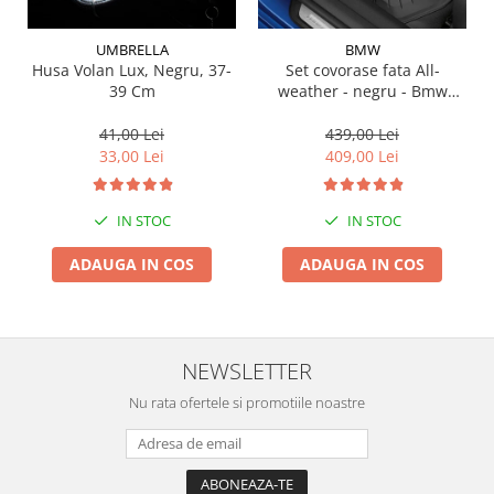
Suporti si placi prindere
UMBRELLA
BMW
Husa Volan Lux, Negru, 37-
Set covorase fata All-
39 Cm
weather - negru - Bmw
Seria 3 G20, G21, G28; Seria
4 G22
41,00 Lei
439,00 Lei
33,00 Lei
409,00 Lei
IN STOC
IN STOC
ADAUGA IN COS
ADAUGA IN COS
NEWSLETTER
Nu rata ofertele si promotiile noastre