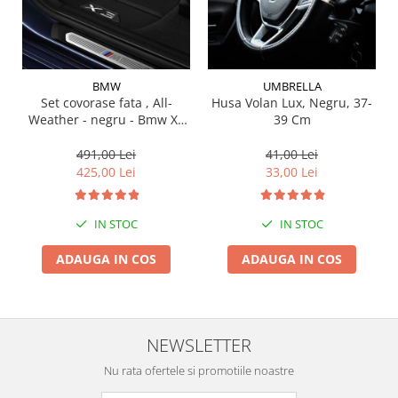
Suporti si placi prindere
BMW
UMBRELLA
Set covorase fata , All-
Husa Volan Lux, Negru, 37-
Weather - negru - Bmw X3
39 Cm
G01, X3 M F97, G08 iX3
491,00 Lei
41,00 Lei
425,00 Lei
33,00 Lei
IN STOC
IN STOC
ADAUGA IN COS
ADAUGA IN COS
NEWSLETTER
Nu rata ofertele si promotiile noastre