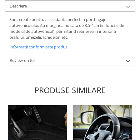
Lichid de frana
Descriere
Vaselina si spray-uri tehnice moto
Sunt create pentru a se adapta perfect in portbagajul
Filtre moto
autovehiculului. Au marginea ridicata de 3.5-4cm (in functie de
Filtru combustibil
modelul de autovehicul), permitand retinerea in interior a
prafului, umezelii, lichidelor, etc.
Buson golire ulei
Filtru ulei moto
Informatii conformitate produs
Filtru aer moto
Review-uri
(0)
Intretinere si curatare filtre moto
Intretinere moto
Intretinere echipament moto
PRODUSE SIMILARE
Curatare moto
Covor moto
Accesorii moto
Antifurt
Genti bagaje moto
Huse moto
Suporti si kituri montaj topcase