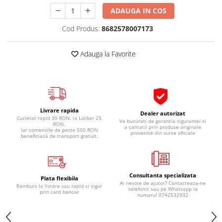
Pipe si fise bujii
20W-50
ADAUGA IN COS
Bujii
20W-60
Cod Produs:
8682578007173
SAE30
Electrica
Ulei transmisie
Incarcatoar acumulator baterie
Adauga la Favorite
Uleiuri hidraulice
Incarcatoare acumulator baterie
Semnalizare
Gradina
Oglinzi moto
BMW Motorrad
Livrare rapida
Dealer autorizat
Curierat rapid 30 RON, la Locker 25
Va bucurati de garantia sigurantei si
Consumabile BMW Motorrad
RON,
a calitatii prin produse originale
iar comenzile de peste 500 RON
provenite din surse oficiale
Uleiuri si lichide moto
beneficiază de transport gratuit.
Ulei moto
Ulei transmisie moto
Consultanta specializata
Ulei furca moto
Plata flexibila
Ai nevoie de ajutor? Contacteaza-ne
Ramburs la livrare sau rapid si sigur
Curatare si intretinere lant moto
telefonic sau pe Whatsapp la
prin card bancar
numarul 0742532932
Antigel moto
Aditivi moto