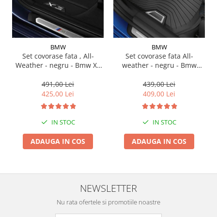
Suporti si placi prindere
BMW
BMW
Set covorase fata , All-
Set covorase fata All-
Weather - negru - Bmw X3
weather - negru - Bmw
G01, X3 M F97, G08 iX3
Seria 3 G20, G21, G28; Seria
4 G22
491,00 Lei
439,00 Lei
425,00 Lei
409,00 Lei
IN STOC
IN STOC
ADAUGA IN COS
ADAUGA IN COS
NEWSLETTER
Nu rata ofertele si promotiile noastre