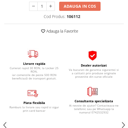
Pipe si fise bujii
20W-50
ADAUGA IN COS
Bujii
20W-60
Cod Produs:
106112
SAE30
Electrica
Ulei transmisie
Incarcatoar acumulator baterie
Adauga la Favorite
Uleiuri hidraulice
Incarcatoare acumulator baterie
Semnalizare
Gradina
Oglinzi moto
BMW Motorrad
Livrare rapida
Dealer autorizat
Curierat rapid 30 RON, la Locker 25
Va bucurati de garantia sigurantei si
Consumabile BMW Motorrad
RON,
a calitatii prin produse originale
iar comenzile de peste 500 RON
provenite din surse oficiale
Uleiuri si lichide moto
beneficiază de transport gratuit.
Ulei moto
Ulei transmisie moto
Consultanta specializata
Ulei furca moto
Plata flexibila
Ai nevoie de ajutor? Contacteaza-ne
Ramburs la livrare sau rapid si sigur
Curatare si intretinere lant moto
telefonic sau pe Whatsapp la
prin card bancar
numarul 0742532932
Antigel moto
Aditivi moto