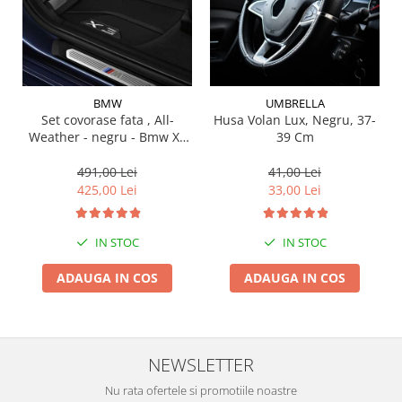
Suporti si placi prindere
BMW
UMBRELLA
Set covorase fata , All-
Husa Volan Lux, Negru, 37-
Weather - negru - Bmw X3
39 Cm
G01, X3 M F97, G08 iX3
491,00 Lei
41,00 Lei
425,00 Lei
33,00 Lei
IN STOC
IN STOC
ADAUGA IN COS
ADAUGA IN COS
NEWSLETTER
Nu rata ofertele si promotiile noastre