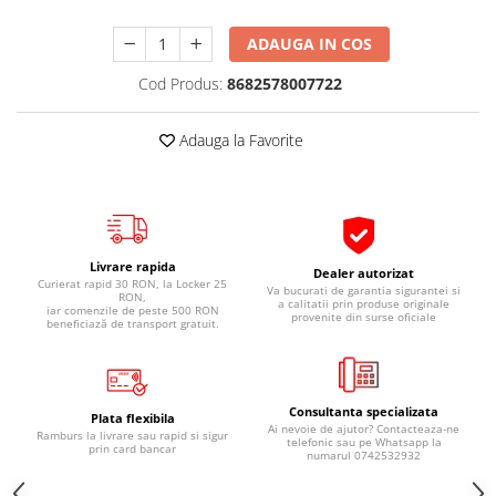
Pipe si fise bujii
20W-50
ADAUGA IN COS
Bujii
20W-60
SAE30
Cod Produs:
8682578007722
Electrica
Ulei transmisie
Incarcatoar acumulator baterie
Adauga la Favorite
Uleiuri hidraulice
Incarcatoare acumulator baterie
Semnalizare
Gradina
Oglinzi moto
BMW Motorrad
Livrare rapida
Consumabile BMW Motorrad
Dealer autorizat
Curierat rapid 30 RON, la Locker 25
Va bucurati de garantia sigurantei si
RON,
Uleiuri si lichide moto
a calitatii prin produse originale
iar comenzile de peste 500 RON
provenite din surse oficiale
beneficiază de transport gratuit.
Ulei moto
Ulei transmisie moto
Ulei furca moto
Consultanta specializata
Plata flexibila
Curatare si intretinere lant moto
Ai nevoie de ajutor? Contacteaza-ne
Ramburs la livrare sau rapid si sigur
telefonic sau pe Whatsapp la
prin card bancar
Antigel moto
numarul 0742532932
Aditivi moto