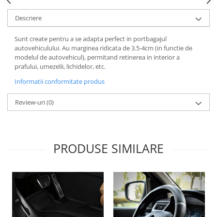
Lichid de frana
Descriere
Vaselina si spray-uri tehnice moto
Filtre moto
Sunt create pentru a se adapta perfect in portbagajul
Filtru combustibil
autovehiculului. Au marginea ridicata de 3.5-4cm (in functie de
modelul de autovehicul), permitand retinerea in interior a
Buson golire ulei
prafului, umezelii, lichidelor, etc.
Filtru ulei moto
Informatii conformitate produs
Filtru aer moto
Intretinere si curatare filtre moto
Review-uri
(0)
Intretinere moto
Intretinere echipament moto
Curatare moto
PRODUSE SIMILARE
Covor moto
Accesorii moto
Antifurt
Genti bagaje moto
Huse moto
Suporti si kituri montaj topcase